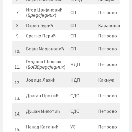
Игор Цвијановић
7.
СП
Петрово
(
предсједник
)
8.
Озрен Ђурић
СП
Карановац
9.
Сретко Перић
СП
Петрово
Бојан Марјановић
СП
Петрово
10.
Гордана Шешлак
НДП
Петрово
11.
(
потпредсједник
)
Јовица Лазић
НДП
Какмуж
12.
Драган Протић
СДС
Петрово
13.
Душан Милотић
СДС
Петрово
14.
Ненад Катанић
УС
Петрово
15.