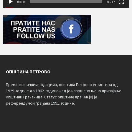
00:00
05:17
ОПШТИНА ПЕТРОВО
Према званичним подацима, општина Петрово егзистира од
1929. године до 1962. године кад је извршено њено припајање
општини Грачаница. Статус општине враћен јој је
референдумом грађана 1991. године.