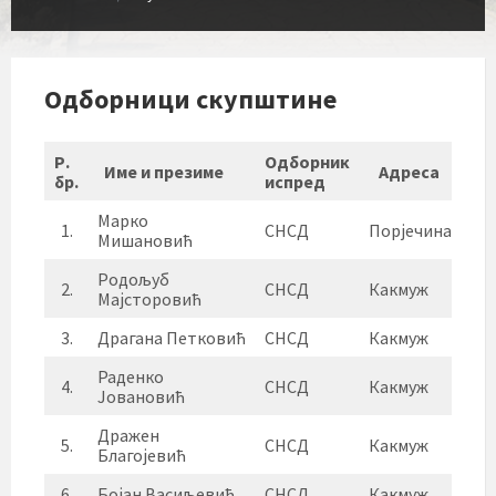
Одборници скупштине
Р.
Одборник
Име и презиме
Адреса
бр.
испред
Марко
1.
СНСД
Порјечина
Мишановић
Родољуб
2.
СНСД
Какмуж
Мајсторовић
3.
Драгана Петковић
СНСД
Какмуж
Раденко
4.
СНСД
Какмуж
Јовановић
Дражен
5.
СНСД
Какмуж
Благојевић
6.
Бојан Васиљевић
СНСД
Какмуж