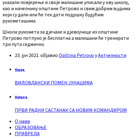
указали повјерење и своје малишане уписали у ову школу,
као и начелнику општине Петрово и свим добрим људима
који су дали или ће тек дати подршку будућим
рукометашима.
Школа рукомета за дјечаке и дјевојчице из општине
Петрово потпуно је бесплатна а малишани ће тренирати
три пута седмично.
23. јун 2021.
објавио
Opština Petrovo
у
Актуелности
Назад
ВИДОВДАНСКИ ПОМЕН ЈУНАЦИМА
Напред
ПРВИ РАДНИ САСТАНАК СА НОВИМ КОМАНДИРОМ
О нама
ОБРАЗОВАЊЕ
ПРИВРЕДА