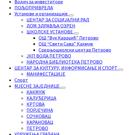
Водич за инвеститоре
ПОЉОПРИВРЕДА
Установе и организације
ЦЕНТАР ЗА СОЦИЈАЛНИ РАД
ДОМ ЗДРАВЉА ОЗРЕН
ШКОЛСКЕ УСТАНОВЕ
ОШ “Вук Караџић” Петрово
ОШ “Свети Сава” Какмуж
Средњошколски центар Петрово
ЈКП ВОДА ПЕТРОВО
НАРОДНА БИБЛИОТЕКА ПЕТРОВО
ЦЕНТАР ЗА КУЛТУРУ, ИНФОРМИСАЊЕ И СПОРТ
МАНИФЕСТАЦИЈЕ
Спорт
МЈЕСНЕ ЗАЈЕДНИЦЕ
КАКМУЖ
КАЛУЂЕРИЦА
КРТОВА
ПОРЈЕЧИНА
СОЧКОВАЦ
КАРАНОВАЦ
ПЕТРОВО
УДРУЖЕЊА ГРАЂАНА