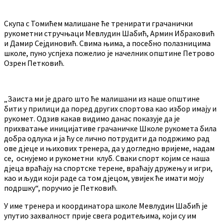
Скупа с Томићем малишане ће тренирати грачанички
рукометни стручњаци Мевлудин Шабић, Армин Ибраковић
и Дамир Сејдиновић. Свима њима, а посебно полазницима
школе, пуно успјеха пожелио је начелник општине Петрово
Озрен Петковић.
„Заиста ми је драго што ће малишани из наше општине
бити у прилици да поред других спортова као избор имају и
рукомет. Одзив какав видимо данас показује да је
прихватање иницијативе грачаничке Школе рукомета била
добра одлука и ја ћу се лично потрудити да подржимо рад
ове дјеце и њихових тренера, да у догледно вријеме, надам
се, оснујемо и рукометни клуб. Сваки спорт којим се наша
дјеца враћају на спортске терене, враћају дружењу и игри,
као и људи који раде са том дјецом, увијек ће имати моју
подршку“, поручио је Петковић.
У име тренера и координатора школе Мевлудин Шабић је
упутио захвалност прије свега родитељима, који су им