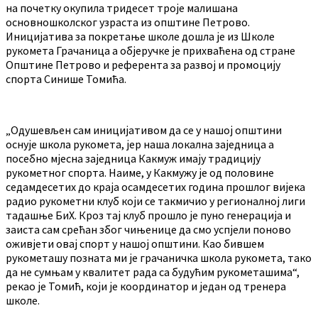
на почетку окупила тридесет троје малишана
основношколског узраста из општине Петрово.
Иницијатива за покретање школе дошла је из Школе
рукомета Грачаница а објеручке је прихваћена од стране
Општине Петрово и референта за развој и промоцију
спорта Синише Томића.
„Одушевљен сам иницијативом да се у нашој општини
оснује школа рукомета, јер наша локална заједница а
посебно мјесна заједница Какмуж имају традицију
рукометног спорта. Наиме, у Какмужу је од половине
седамдесетих до краја осамдесетих година прошлог вијека
радио рукометни клуб који се такмичио у регионалној лиги
тадашње БиХ. Кроз тај клуб прошло је пуно генерација и
заиста сам срећан због чињенице да смо успјели поново
оживјети овај спорт у нашој општини. Као бившем
рукометашу позната ми је грачаничка школа рукомета, тако
да не сумњам у квалитет рада са будућим рукометашима“,
рекао је Томић, који је координатор и један од тренера
школе.