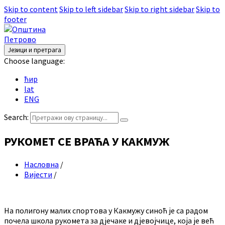
Skip to content
Skip to left sidebar
Skip to right sidebar
Skip to
footer
Језици и претрага
Choose language:
ћир
lat
ENG
Search:
РУКОМЕТ СЕ ВРАЋА У КАКМУЖ
Насловна
/
Вијести
/
На полигону малих спортова у Какмужу синоћ је са радом
почела школа рукомета за дјечаке и дјевојчице, која је већ