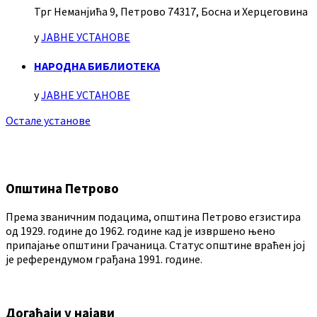
Трг Неманјића 9, Петрово 74317, Босна и Херцеговина
у
ЈАВНЕ УСТАНОВЕ
НАРОДНА БИБЛИОТЕКА
у
ЈАВНЕ УСТАНОВЕ
Остале установе
Општина Петрово
Према званичним подацима, општина Петрово егзистира
од 1929. године до 1962. године кад је извршено њено
припајање општини Грачаница. Статус општине враћен јој
је референдумом грађана 1991. године.
Догађаји у најави