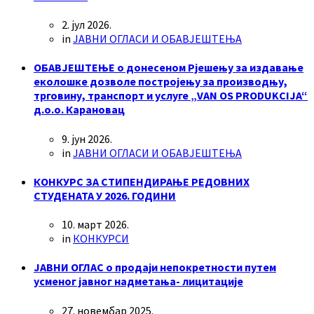
2. јул 2026.
in
ЈАВНИ ОГЛАСИ И ОБАВЈЕШТЕЊА
ОБАВЈЕШТЕЊЕ о донесеном Рјешењу за издавање
еколошке дозволе постројењу за производњу,
трговину, транспорт и услуге „VAN OS PRODUKCIJA“
д.о.о. Карановац
9. јун 2026.
in
ЈАВНИ ОГЛАСИ И ОБАВЈЕШТЕЊА
КОНКУРС ЗА СТИПЕНДИРАЊЕ РЕДОВНИХ
СТУДЕНАТА У 2026. ГОДИНИ
10. март 2026.
in
КОНКУРСИ
ЈАВНИ ОГЛАС о продаји непокретности путем
усменог јавног надметања- лицитације
27. новембар 2025.