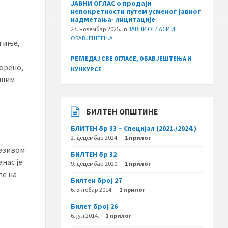
ЈАВНИ ОГЛАС о продаји
непокретности путем усменог јавног
надметања- лицитације
27. новембар 2025.
in
ЈАВНИ ОГЛАСИ И
ОБАВЈЕШТЕЊА
етиње,
РЕГЛЕДАЈ СВЕ ОГЛАСЕ, ОБАВЈЕШТЕЊА И
ворено,
КУНКУРСЕ
ашим
БИЛТЕН ОПШТИНЕ
БЛИТЕН бр 33 – Специјал (2021./2024.)
2. децембар 2024.
1 прилог
називом
БИЛТЕН бр 32
нас је
9. децембар 2020.
1 прилог
ле на
Билтен број 27
6. октобар 2014.
1 прилог
Билет број 26
6. јул 2014.
1 прилог