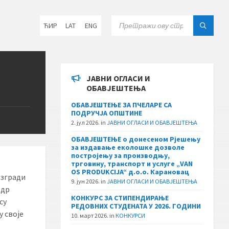
Choose
SEARCH:
ЋИР
LAT
ENG
language:
ЈАВНИ ОГЛАСИ И
ОБАВЈЕШТЕЊА
ОБАВЈЕШТЕЊЕ ЗА ПЧЕЛАРЕ СА
ПОДРУЧЈА ОПШТИНЕ
2. јул 2026.
in
ЈАВНИ ОГЛАСИ И ОБАВЈЕШТЕЊА
ОБАВЈЕШТЕЊЕ о донесеном Рјешењу
за издавање еколошке дозволе
постројењу за производњу,
трговину, транспорт и услуге „VAN
OS PRODUKCIJA“ д.о.о. Карановац
 згради
9. јун 2026.
in
ЈАВНИ ОГЛАСИ И ОБАВЈЕШТЕЊА
 др
КОНКУРС ЗА СТИПЕНДИРАЊЕ
су
РЕДОВНИХ СТУДЕНАТА У 2026. ГОДИНИ
у своје
10. март 2026.
in
КОНКУРСИ