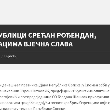
УБЛИЦИ СРЕЋАН РОЂЕНДАН,
АЦИМА ВЈЕЧНА СЛАВА
Вијести
/
 данашњег празника, Дана Републике Српске, у Спомен соби у
 начелник Озрен Петковић, предсједник Скупштине општине
лагојевић и потпредсједница СО Гордана Шешлак прислужили 
 и положили цвијеће, одајући почаст храбрим Озренцима који с
уградили у темеље Републике Српске.