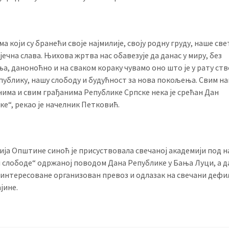
а који су бранећи своје најмилије, своју родну груду, наше св
вјечна слава. Њихова жртва нас обавезује да данас у миру, без
а, даноноћно и на сваком кораку чувамо оно што је у рату ст
публику, нашу слободу и будућност за нова покољења. Свим н
нима и свим грађанима Републике Српске нека је срећан Дан
ке“, рекао је начелник Петковић.
ија Општине синоћ је присуствовала свечаној академији под 
 слободе“ одржаној поводом Дана Републике у Бања Луци, а да
заинтересоване организован превоз и одлазак на свечани дефи
јине.