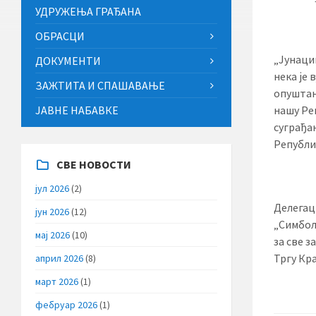
УДРУЖЕЊА ГРАЂАНА
ОБРАСЦИ
„Јунацим
ДОКУМЕНТИ
нека је 
ЗАЖТИТА И СПАШАВАЊЕ
опуштањ
ЈАВНЕ НАБАВКЕ
нашу Ре
суграђа
Републи
СВЕ НОВОСТИ
јул 2026
(2)
Делегац
јун 2026
(12)
„Симбол
мај 2026
(10)
за све 
Тргу Кра
април 2026
(8)
март 2026
(1)
фебруар 2026
(1)