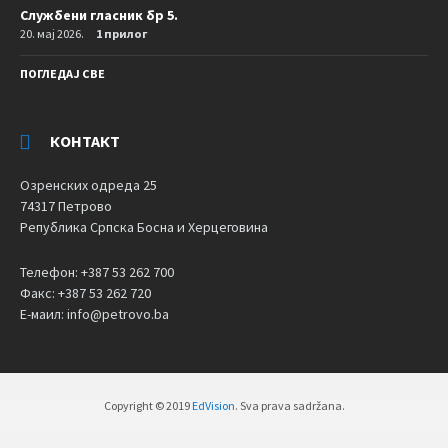
Службени гласник бр 5.
20. мај 2026.
1 прилог
ПОГЛЕДАЈ СВЕ
КОНТАКТ
Озренских одреда 25
74317 Петрово
Република Српска Босна и Херцеговина
Телефон: +387 53 262 700
Факс: +387 53 262 720
Е-маил: info@petrovo.ba
Copyright © 2019
EdVision
. Sva prava sadržana.