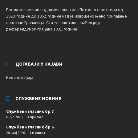
Према званичним подацима, општина Петрово егзистира од
1929. године до 1962. године кад је извршено њено припајање
општини Грачаница. Статус општине враћен јој је
референдумом грађана 1991. године.
ДОГАЂАЈИ У НАЈАВИ
Нема догађаја
СЛУЖБЕНЕ НОВИНЕ
Службени гласник бр 7
8. јул 2026.
1 прилог
Службени гласник бр 6.
20. мај 2026.
1 прилог