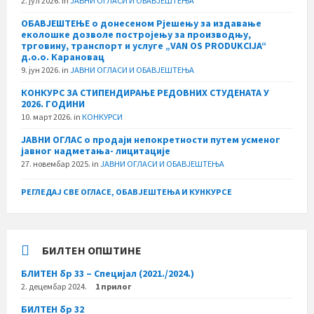
2. јул 2026.
in
ЈАВНИ ОГЛАСИ И ОБАВЈЕШТЕЊА
ОБАВЈЕШТЕЊЕ о донесеном Рјешењу за издавање
еколошке дозволе постројењу за производњу,
трговину, транспорт и услуге „VAN OS PRODUKCIJA“
д.о.о. Карановац
9. јун 2026.
in
ЈАВНИ ОГЛАСИ И ОБАВЈЕШТЕЊА
КОНКУРС ЗА СТИПЕНДИРАЊЕ РЕДОВНИХ СТУДЕНАТА У
2026. ГОДИНИ
10. март 2026.
in
КОНКУРСИ
ЈАВНИ ОГЛАС о продаји непокретности путем усменог
јавног надметања- лицитације
27. новембар 2025.
in
ЈАВНИ ОГЛАСИ И ОБАВЈЕШТЕЊА
РЕГЛЕДАЈ СВЕ ОГЛАСЕ, ОБАВЈЕШТЕЊА И КУНКУРСЕ
БИЛТЕН ОПШТИНЕ
БЛИТЕН бр 33 – Специјал (2021./2024.)
2. децембар 2024.
1 прилог
БИЛТЕН бр 32