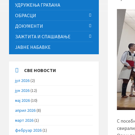
УДРУЖЕЊА ГРАЂАНА
ОБРАСЦИ
ДОКУМЕНТИ
ЗАЖТИТА И СПАШАВАЊЕ
ЈАВНЕ НАБАВКЕ
СВЕ НОВОСТИ
јул 2026
(2)
јун 2026
(12)
мај 2026
(10)
април 2026
(8)
март 2026
(1)
С посеб
свирали
фебруар 2026
(1)