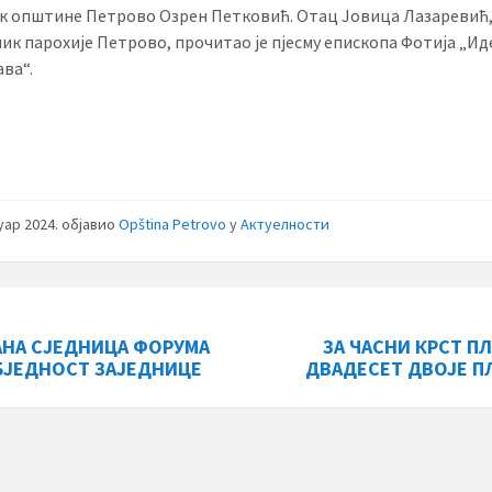
к општине Петрово Озрен Петковић. Отац Јовица Лазаревић
ик парохије Петрово, прочитао је пјесму епископа Фотија „Ид
ава“.
нуар 2024.
објавио
Opština Petrovo
у
Актуелности
НА СЈЕДНИЦА ФОРУМА
ЗА ЧАСНИ КРСТ П
ЗБЈЕДНОСТ ЗАЈЕДНИЦЕ
ДВАДЕСЕТ ДВОЈЕ П