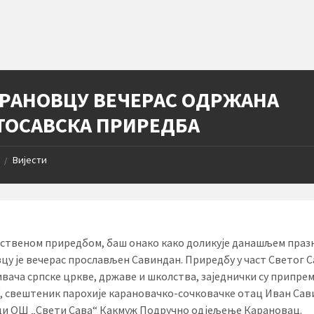
АРАНОВЦУ ВЕЧЕРАС ОДРЖАНА
ТОСАВСКА ПРИРЕДБА
Вијести
/
ственом приредбом, баш онако како доликује данашљем празн
цу је вечерас прослављен Савиндан. Приредбу у част Светог С
вача српске цркве, државе и школства, заједнички су припре
“, свештеник парохије карановачко-сочковачке отац Иван Са
ци ОШ „Свети Сава“ Какмуж Подручно одјељење Карановац.