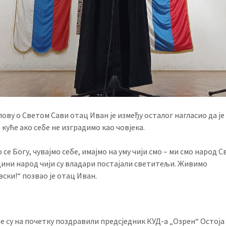
лову о Светом Сави отац Иван је између осталог нагласио да је
куће ако себе не изградимо као човјека.
се Богу, чувајмо себе, имајмо на уму чији смо – ми смо народ 
едини народ чији су владари постајали светитељи. Живимо
ски!“ позвао је отац Иван.
е су на почетку поздравили предсједник КУД-а „Озрен“ Остоја