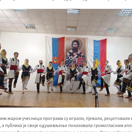
ним жаром учесници програма су играли, пјевали, рецитовали 
, а публика је своје одушевљење показивала громогласним апл