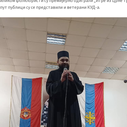
иликом фолклористи су премијерно одиграли „Игре из Црне т
 пут публици су се представили и ветерани КУД-а.