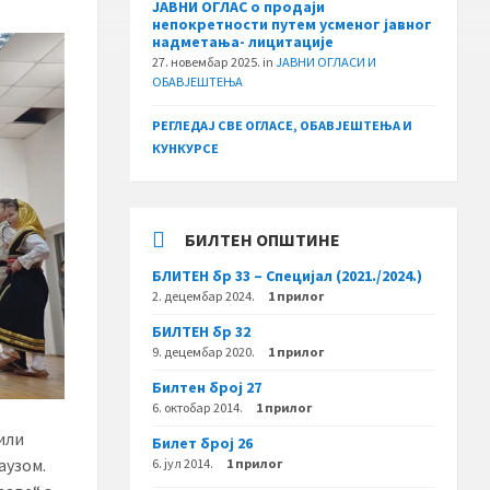
ЈАВНИ ОГЛАС о продаји
непокретности путем усменог јавног
надметања- лицитације
27. новембар 2025.
in
ЈАВНИ ОГЛАСИ И
ОБАВЈЕШТЕЊА
РЕГЛЕДАЈ СВЕ ОГЛАСЕ, ОБАВЈЕШТЕЊА И
КУНКУРСЕ
БИЛТЕН ОПШТИНЕ
БЛИТЕН бр 33 – Специјал (2021./2024.)
2. децембар 2024.
1 прилог
БИЛТЕН бр 32
9. децембар 2020.
1 прилог
Билтен број 27
6. октобар 2014.
1 прилог
или
Билет број 26
аузом.
6. јул 2014.
1 прилог