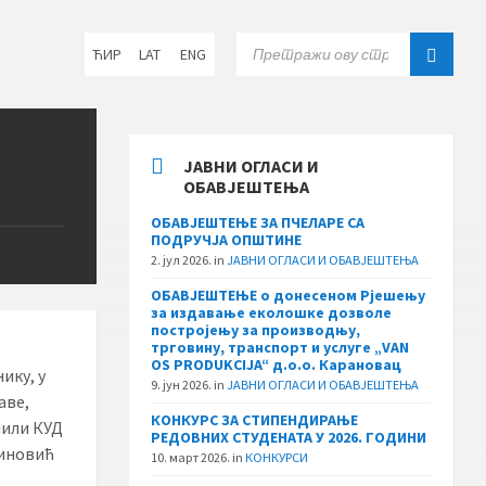
Choose
SEARCH:
ЋИР
LAT
ENG
language:
ЈАВНИ ОГЛАСИ И
ОБАВЈЕШТЕЊА
ОБАВЈЕШТЕЊЕ ЗА ПЧЕЛАРЕ СА
ПОДРУЧЈА ОПШТИНЕ
2. јул 2026.
in
ЈАВНИ ОГЛАСИ И ОБАВЈЕШТЕЊА
ОБАВЈЕШТЕЊЕ о донесеном Рјешењу
за издавање еколошке дозволе
постројењу за производњу,
трговину, транспорт и услуге „VAN
OS PRODUKCIJA“ д.о.о. Карановац
ику, у
9. јун 2026.
in
ЈАВНИ ОГЛАСИ И ОБАВЈЕШТЕЊА
аве,
КОНКУРС ЗА СТИПЕНДИРАЊЕ
мили КУД
РЕДОВНИХ СТУДЕНАТА У 2026. ГОДИНИ
виновић
10. март 2026.
in
КОНКУРСИ