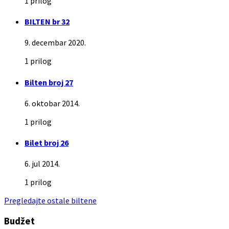
1 prilog
BILTEN br 32
9. decembar 2020.
1 prilog
Bilten broj 27
6. oktobar 2014.
1 prilog
Bilet broj 26
6. jul 2014.
1 prilog
Pregledajte ostale biltene
Budžet