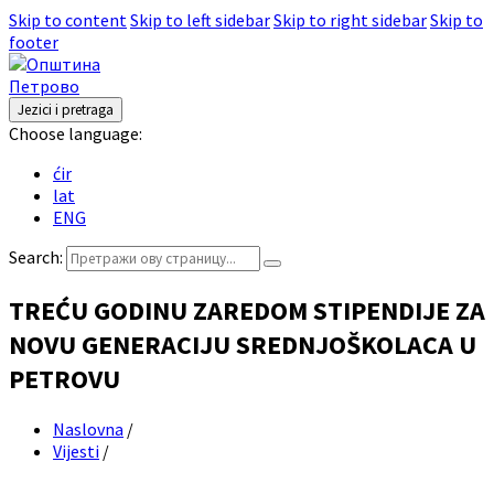
Skip to content
Skip to left sidebar
Skip to right sidebar
Skip to
footer
Jezici i pretraga
Choose language:
ćir
lat
ENG
Search:
TREĆU GODINU ZAREDOM STIPENDIJE ZA
NOVU GENERACIJU SREDNJOŠKOLACA U
PETROVU
Naslovna
/
Vijesti
/