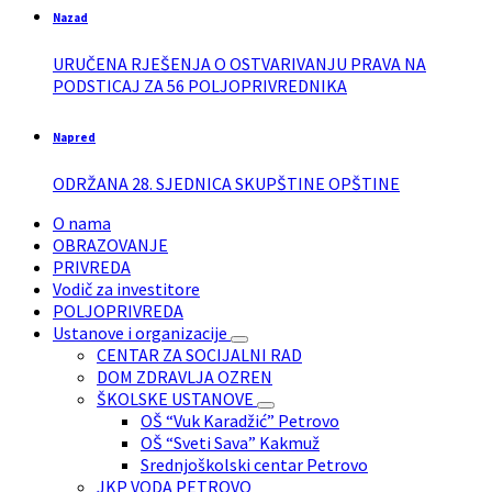
Nazad
URUČENA RJEŠENJA O OSTVARIVANJU PRAVA NA
PODSTICAJ ZA 56 POLJOPRIVREDNIKA
Napred
ODRŽANA 28. SJEDNICA SKUPŠTINE OPŠTINE
O nama
OBRAZOVANJE
PRIVREDA
Vodič za investitore
POLJOPRIVREDA
Ustanove i organizacije
CENTAR ZA SOCIJALNI RAD
DOM ZDRAVLJA OZREN
ŠKOLSKE USTANOVE
OŠ “Vuk Karadžić” Petrovo
OŠ “Sveti Sava” Kakmuž
Srednjoškolski centar Petrovo
JKP VODA PETROVO