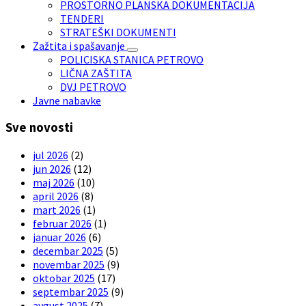
PROSTORNO PLANSKA DOKUMENTACIJA
TENDERI
STRATEŠKI DOKUMENTI
Zažtita i spašavanje
POLICISKA STANICA PETROVO
LIČNA ZAŠTITA
DVJ PETROVO
Javne nabavke
Sve novosti
jul 2026
(2)
jun 2026
(12)
maj 2026
(10)
april 2026
(8)
mart 2026
(1)
februar 2026
(1)
januar 2026
(6)
decembar 2025
(5)
novembar 2025
(9)
oktobar 2025
(17)
septembar 2025
(9)
avgust 2025
(7)