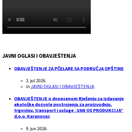
JAVNI OGLASI I OBAVJEŠTENJA
OBAVJEŠTENJE ZA PČELARE SA PODRUČJA OPŠTINE
2. jul 2026.
in
JAVNI OGLASI I OBAVJEŠTENJA
OBAVJEŠTENJE o donesenom Rješenju za izdavanje
ekološke dozvole postrojenju za proizvodnju,
trgovinu, transport i usluge „VAN OS PRODUKCIJA“
d.o.o. Karanovac
9. jun 2026.