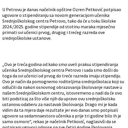
U Petrovu je danas načelnik opštine Ozren Petković potpisao
ugovore o stipendiranju sa novom generacijom učenika
Srednjoškolskog centra Petrovo, tako da će u toku školske
2024./2025. godine stipendije od stotinu maraka mjesečno
primati svi učenici prvog, drugog i trećeg razreda ove
srednjoškolske ustanove.
„Ovo je treća godina od kako smo uveli praksu stipendiranja
učenika Srednjoškolskog centra Petrovo i sada smo došli do
toga da svi učenici od prvog do treće razreda imaju stipendiju.
Ovo je način da pomognemo roditeljima srednjoškolaca koji su
odlučili da nakon osnovnog obrazovanja školovanje nastave u
našem Srednjoškolskom centru, istovremeno u nadi da će ovo
biti podsticaj za što više njih da upravo ovu srednjoškolsku
ustanovu odaberu za nastavak školovanja. Drago mi je kada
vidim da ta mjera daje rezultate jer evo danas smo potpisali
ugovore sa sedamnaestoro učenika a prije tri godine bilo ih je
samo osmoro“, rekao je načelnik Petković, naglasivši da se
potpisani ugovori odnose na sve četiri godine školovanja.