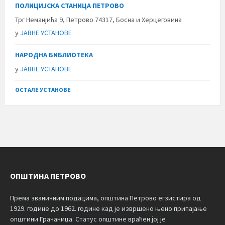
ПОЛИЦИЈСКА СТАНИЦА ПЕТРОВО
Трг Неманјића 9, Петрово 74317, Босна и Херцеговина
у
ЈАВНЕ УСТАНОВЕ
НАРОДНА БИБЛИОТЕКА
у
ЈАВНЕ УСТАНОВЕ
ОСТАЛЕ УСТАНОВЕ
ОПШТИНА ПЕТРОВО
Према званичним подацима, општина Петрово егзистира од
1929. године до 1962. године кад је извршено њено припајање
општини Грачаница. Статус општине враћен јој је