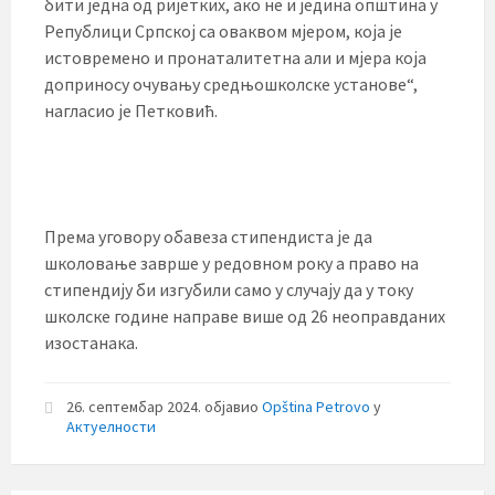
бити једна од ријетких, ако не и једина општина у
Републици Српској са оваквом мјером, која је
истовремено и пронаталитетна али и мјера која
доприносу очувању средњошколске установе“,
нагласио је Петковић.
Према уговору обавеза стипендиста је да
школовање заврше у редовном року а право на
стипендију би изгубили само у случају да у току
школске године направе више од 26 неоправданих
изостанака.
26. септембар 2024.
објавио
Opština Petrovo
у
Актуелности