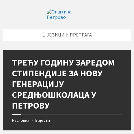
Skip
Skip
Skip
Skip
to
to
to
to
content
left
right
footer
sidebar
sidebar
ЈЕЗИЦИ И ПРЕТРАГА
ТРЕЋУ ГОДИНУ ЗАРЕДОМ
СТИПЕНДИЈЕ ЗА НОВУ
ГЕНЕРАЦИЈУ
СРЕДЊОШКОЛАЦА У
ПЕТРОВУ
Насловна
Вијести
/