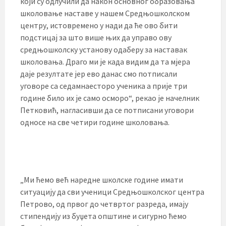
који су одлучили да након основног образовања
школовање наставе у нашем Средњошколском
центру, истовремено у нади да ће ово бити
подстицај за што више њих да управо ову
средњошколску установу одаберу за наставак
школовања. Драго ми је када видим да та мјера
даје резултате јер ево данас смо потписали
уговоре са седамнаесторо ученика а прије три
године било их је само осморо“, рекао је начелник
Петковић, нагласивши да се потписани уговори
односе на све четири године школовања.
„Ми ћемо већ наредне школске године имати
ситуацију да сви ученици Средњошколског центра
Петрово, од првог до четвртог разреда, имају
стипендију из буџета општине и сигурно ћемо