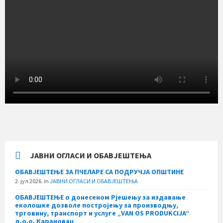
ЈАВНИ ОГЛАСИ И ОБАВЈЕШТЕЊА
ОБАВЈЕШТЕЊЕ ЗА ПЧЕЛАРЕ СА ПОДРУЧЈА ОПШТИНЕ
2. јул 2026.
in
ЈАВНИ ОГЛАСИ И ОБАВЈЕШТЕЊА
ОБАВЈЕШТЕЊЕ о донесеном Рјешењу за издавање
еколошке дозволе постројењу за производњу,
трговину, транспорт и услуге „VAN OS PRODUKCIJA“
д.о.о. Карановац