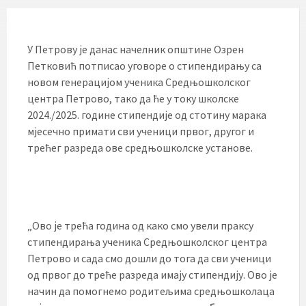
У Петрову је данас начелник општине Озрен
Петковић потписао уговоре о стипендирању са
новом генерацијом ученика Средњошколског
центра Петрово, тако да ће у току школске
2024./2025. године стипендије од стотину марака
мјесечно примати сви ученици првог, другог и
трећег разреда ове средњошколске установе.
„Ово је трећа година од како смо увели праксу
стипендирања ученика Средњошколског центра
Петрово и сада смо дошли до тога да сви ученици
од првог до треће разреда имају стипендију. Ово је
начин да помогнемо родитељима средњошколаца