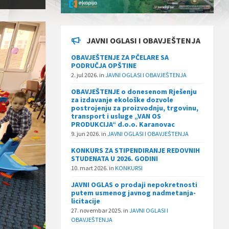
JAVNI OGLASI I OBAVJEŠTENJA
OBAVJEŠTENJE ZA PČELARE SA
PODRUČJA OPŠTINE
2. jul 2026.
in
JAVNI OGLASI I OBAVJEŠTENJA
OBAVJEŠTENJE o donesenom Rješenju
za izdavanje ekološke dozvole
postrojenju za proizvodnju, trgovinu,
transport i usluge „VAN OS
PRODUKCIJA“ d.o.o. Karanovac
9. jun 2026.
in
JAVNI OGLASI I OBAVJEŠTENJA
KONKURS ZA STIPENDIRANJE REDOVNIH
STUDENATA U 2026. GODINI
10. mart 2026.
in
KONKURSI
JAVNI OGLAS o prodaji nepokretnosti
putem usmenog javnog nadmetanja-
licitacije
27. novembar 2025.
in
JAVNI OGLASI I
OBAVJEŠTENJA