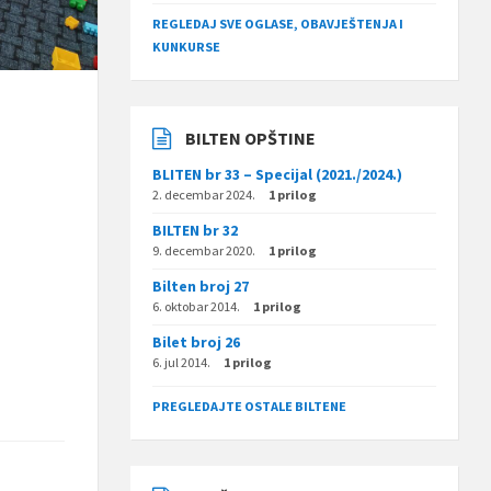
REGLEDAJ SVE OGLASE, OBAVJEŠTENJA I
KUNKURSE
BILTEN OPŠTINE
BLITEN br 33 – Specijal (2021./2024.)
2. decembar 2024.
1 prilog
BILTEN br 32
9. decembar 2020.
1 prilog
Bilten broj 27
6. oktobar 2014.
1 prilog
Bilet broj 26
6. jul 2014.
1 prilog
PREGLEDAJTE OSTALE BILTENE