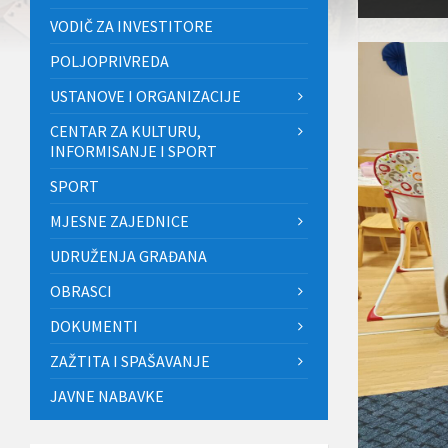
VODIČ ZA INVESTITORE
POLJOPRIVREDA
USTANOVE I ORGANIZACIJE
CENTAR ZA KULTURU,
INFORMISANJE I SPORT
SPORT
MJESNE ZAJEDNICE
UDRUŽENJA GRAĐANA
OBRASCI
DOKUMENTI
ZAŽTITA I SPAŠAVANJE
JAVNE NABAVKE