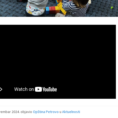
vembar 2024.
objavio
Opština Petrovo
u
Aktuelnosti