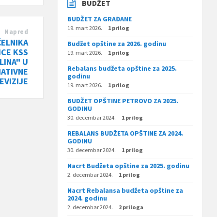
BUDŽET
BUDŽET ZA GRAĐANE
19. mart 2026.
1 prilog
Napred
ELNIKA
Budžet opštine za 2026. godinu
ICE KSS
19. mart 2026.
1 prilog
LINA" U
Rebalans budžeta opštine za 2025.
ATIVNE
godinu
EVIZIJE
19. mart 2026.
1 prilog
BUDŽET OPŠTINE PETROVO ZA 2025.
GODINU
30. decembar 2024.
1 prilog
REBALANS BUDŽETA OPŠTINE ZA 2024.
GODINU
30. decembar 2024.
1 prilog
Nacrt Budžeta opštine za 2025. godinu
2. decembar 2024.
1 prilog
Nacrt Rebalansa budžeta opštine za
2024. godinu
2. decembar 2024.
2 priloga