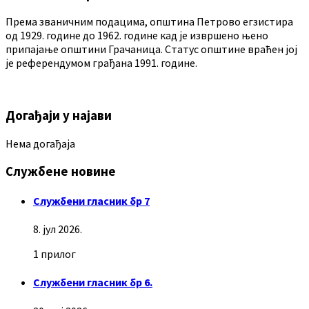
Према званичним подацима, општина Петрово егзистира
од 1929. године до 1962. године кад је извршено њено
припајање општини Грачаница. Статус општине враћен јој
је референдумом грађана 1991. године.
Догађаји у најави
Нема догађаја
Службене новине
Службени гласник бр 7
8. јул 2026.
1 прилог
Службени гласник бр 6.