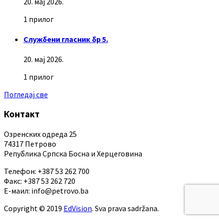
20. мај 2026.
1 прилог
Службени гласник бр 5.
20. мај 2026.
1 прилог
Погледај све
Контакт
Озренских одреда 25
74317 Петрово
Република Српска Босна и Херцеговина
Телефон: +387 53 262 700
Факс: +387 53 262 720
Е-маил: info@petrovo.ba
Copyright © 2019
EdVision
. Sva prava sadržana.