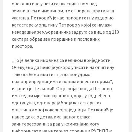
ове општине у вези са власништвом над
земљиштем и имовином, те отворена врата и за
улагања. Петковић је као приоритетну издвојио
катастарску општину Петрово у којој се налази
некадашња земљорадничка задруга са више од 110
хектара обрадиве површине и пословних
простора.
„То је велика имовина са великом вриједности.
Очекујемо да ћемо је ускоро уписати на општину
тако да ћемо имати шта да понудимо
пољопривредницима и новим инвеститорима“,
изјавио је Петковић. Он је појаснио да Петрово
има седам мјесних заједница, које, уз одређена
одступуња, одговарају броју катастарских
општина у овој локалној заједници. Петковић је
навео да се о детаљима јавног огласа
заинтересовани за рад у комисијама могу
информисати на интернет страници РУГИПП-а.