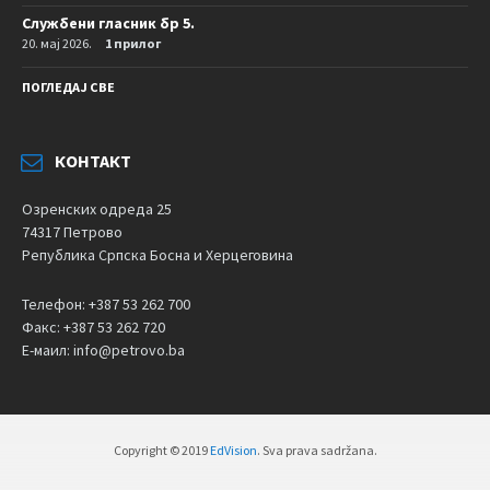
Службени гласник бр 5.
20. мај 2026.
1 прилог
ПОГЛЕДАЈ СВЕ
КОНТАКТ
Озренских одреда 25
74317 Петрово
Република Српска Босна и Херцеговина
Телефон: +387 53 262 700
Факс: +387 53 262 720
Е-маил: info@petrovo.ba
Copyright © 2019
EdVision
. Sva prava sadržana.