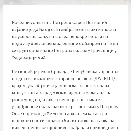
Начелник општине Петрово Озрен Петковић
најавио је да ће од септембра почети активности
на успостављању катастра непокретности на
подручју ове локалне заједнице с обзиром на то да
се грунтовне књиге Петрова налазе у Грачаници у
Федерацији БиХ.
Петковић је рекао Срни да је Републичка управа за
геодетске и имовинскоправне послове /РУГИПП/
крајем јуна објавила јавни оглас за ангажовање
консултанта за рад у комисијама за излагање на
јавни увид података о непокретностима и
утврђивање права на непокретностима у Петрову.
Он је поручио да ће успостављањем катастра
непокретности коначно бити стављена тачка на
вишедеценијске проблеме грађана и привредника