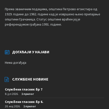
Према званичним подацима, општина Петрово егзистира од
1929. године до 1962. године кад је извршено њено припајање
општини Грачаница. Статус општине враћен јој је
референдумом грађана 1991. године.
ДОГАЂАЈИ У НАЈАВИ
Нема догађаја
СЛУЖБЕНЕ НОВИНЕ
Службени гласник бр 7
8. јул 2026.
1 прилог
Службени гласник бр 6.
20. мај 2026.
1 прилог