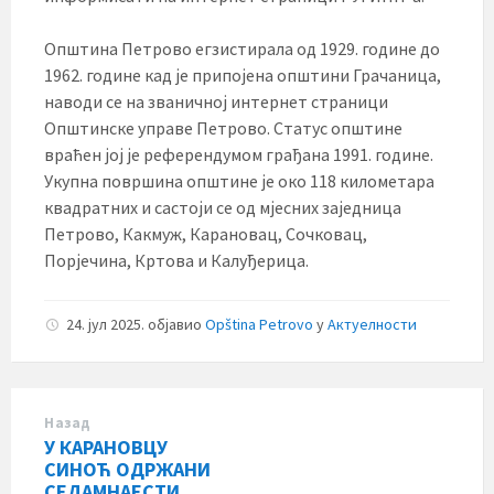
Општина Петрово егзистирала од 1929. године до
1962. године кад је припојена општини Грачаница,
наводи се на званичној интернет страници
Општинске управе Петрово. Статус општине
враћен јој је референдумом грађана 1991. године.
Укупна површина општине је око 118 километара
квадратних и састоји се од мјесних заједница
Петрово, Какмуж, Карановац, Сочковац,
Порјечина, Кртова и Калуђерица.
24. јул 2025.
објавио
Opština Petrovo
у
Актуелности
Назад
У КАРАНОВЦУ
СИНОЋ ОДРЖАНИ
СЕДАМНАЕСТИ