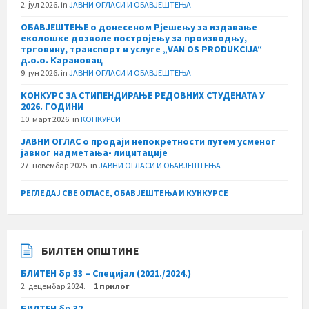
2. јул 2026.
in
ЈАВНИ ОГЛАСИ И ОБАВЈЕШТЕЊА
ОБАВЈЕШТЕЊЕ о донесеном Рјешењу за издавање
еколошке дозволе постројењу за производњу,
трговину, транспорт и услуге „VAN OS PRODUKCIJA“
д.о.о. Карановац
9. јун 2026.
in
ЈАВНИ ОГЛАСИ И ОБАВЈЕШТЕЊА
КОНКУРС ЗА СТИПЕНДИРАЊЕ РЕДОВНИХ СТУДЕНАТА У
2026. ГОДИНИ
10. март 2026.
in
КОНКУРСИ
ЈАВНИ ОГЛАС о продаји непокретности путем усменог
јавног надметања- лицитације
27. новембар 2025.
in
ЈАВНИ ОГЛАСИ И ОБАВЈЕШТЕЊА
РЕГЛЕДАЈ СВЕ ОГЛАСЕ, ОБАВЈЕШТЕЊА И КУНКУРСЕ
БИЛТЕН ОПШТИНЕ
БЛИТЕН бр 33 – Специјал (2021./2024.)
2. децембар 2024.
1 прилог
БИЛТЕН бр 32