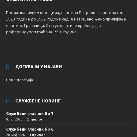
Према званичним подацима, општина Петрово егзистира од
1929. године до 1962. године кад је извршено њено припајање
општини Грачаница. Статус општине враћен јој је
референдумом грађана 1991. године.
ДОГАЂАЈИ У НАЈАВИ
Нема догађаја
СЛУЖБЕНЕ НОВИНЕ
Службени гласник бр 7
8. јул 2026.
1 прилог
Службени гласник бр 6.
20. мај 2026.
1 прилог