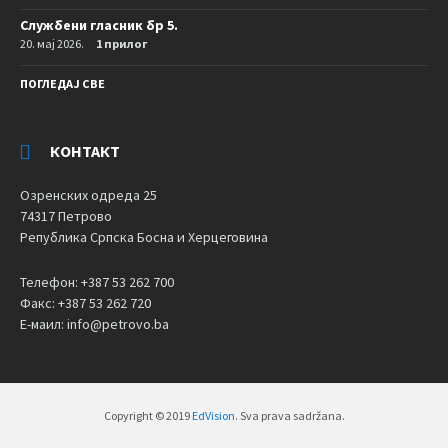
Службени гласник бр 5.
20. мај 2026.
1 прилог
ПОГЛЕДАЈ СВЕ
КОНТАКТ
Озренских одреда 25
74317 Петрово
Република Српска Босна и Херцеговина
Телефон: +387 53 262 700
Факс: +387 53 262 720
Е-маил: info@petrovo.ba
Copyright © 2019
EdVision
. Sva prava sadržana.