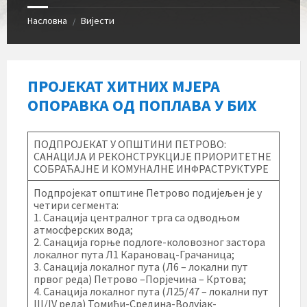
Насловна
Вијести
/
ПРОЈЕКАТ ХИТНИХ МЈЕРА
ОПОРАВКА ОД ПОПЛАВА У БИХ
ПОДПРОЈЕКАТ У ОПШТИНИ ПЕТРОВО:
САНАЦИЈА И РЕКОНСТРУКЦИЈЕ ПРИОРИТЕТНЕ
СОБРАЋАЈНЕ И КОМУНАЛНЕ ИНФРАСТРУКТУРЕ
Подпројекат општине Петрово подијељен је у
четири сегмента:
1. Санација централног трга са одводњом
атмосферских вода;
2. Санација горње подлоге-коловозног застора
локалног пута Л1 Карановац-Грачаница;
3. Санација локалног пута (Л6 – локални пут
првог реда) Петрово –Порјечина – Кртова;
4. Санација локалног пута (Л25/47 – локални пут
III/IV реда) Томићи-Средина-Волујак-