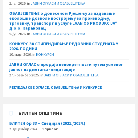
2. јул 2026.
in
ЈАВНИ ОГЛАСИ И ОБАВЈЕШТЕЊА
ОБАВЈЕШТЕЊЕ о донесеном Рјешењу за издавање
еколошке дозволе постројењу за производњу,
трговину, транспорт и услуге „VAN OS PRODUKCIJA“
д.о.о. Карановац
9. јун 2026.
in
ЈАВНИ ОГЛАСИ И ОБАВЈЕШТЕЊА
КОНКУРС ЗА СТИПЕНДИРАЊЕ РЕДОВНИХ СТУДЕНАТА У
2026. ГОДИНИ
10. март 2026.
in
КОНКУРСИ
ЈАВНИ ОГЛАС о продаји непокретности путем усменог
јавног надметања- лицитације
27. новембар 2025.
in
ЈАВНИ ОГЛАСИ И ОБАВЈЕШТЕЊА
РЕГЛЕДАЈ СВЕ ОГЛАСЕ, ОБАВЈЕШТЕЊА И КУНКУРСЕ
БИЛТЕН ОПШТИНЕ
БЛИТЕН бр 33 – Специјал (2021./2024.)
2. децембар 2024.
1 прилог