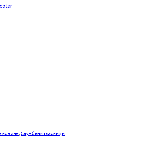
footer
е новине
,
Службени гласници