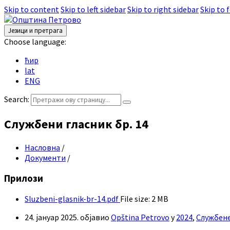
Skip to content
Skip to left sidebar
Skip to right sidebar
Skip to 
Језици и претрага
Choose language:
ћир
lat
ENG
Search:
Службени гласник бр. 14
Насловна
/
Документи
/
Прилози
Sluzbeni-glasnik-br-14.pdf
File size:
2 MB
24. јануар 2025.
објавио
Opština Petrovo
у
2024
,
Службен