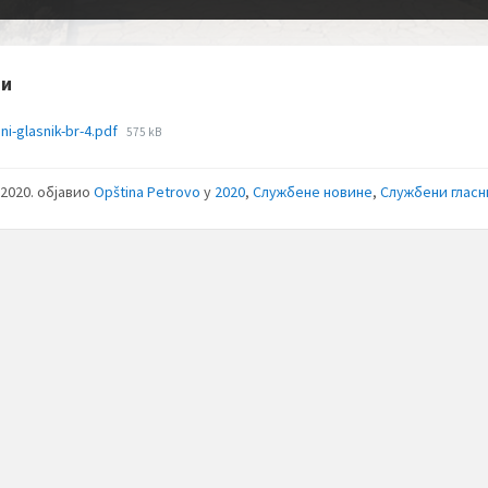
зи
File
ni-glasnik-br-4.pdf
575 kB
size:
л 2020.
објавио
Opština Petrovo
у
2020
,
Службене новине
,
Службени глас