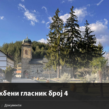
бени гласник број 4
Документи
/