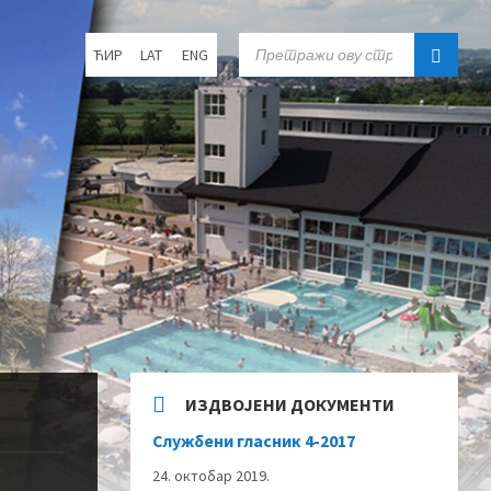
Choose
SEARCH:
ЋИР
LAT
ENG
language:
ИЗДВОЈЕНИ ДОКУМЕНТИ
Службени гласник 4-2017
24. октобар 2019.