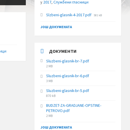
у
2017
,
Службени гласници
File
Slzbeni-glasnik-4-2017.pdf
581 kB
size:
ЈОШ ДОКУМЕНАТА
ДОКУМЕНТИ
ници
Sluzbeni-glasnik-br-7.pdf
File
2 MB
size:
Sluzbeni-glasnik-br-6.pdf
File
3 MB
size:
Sluzbeni-glasnik-br-5.pdf
File
870 kB
size:
BUDZET-ZA-GRADJANE-OPSTINE-
PETROVO.pdf
File
2 MB
size:
ЈОШ ДОКУМЕНАТА