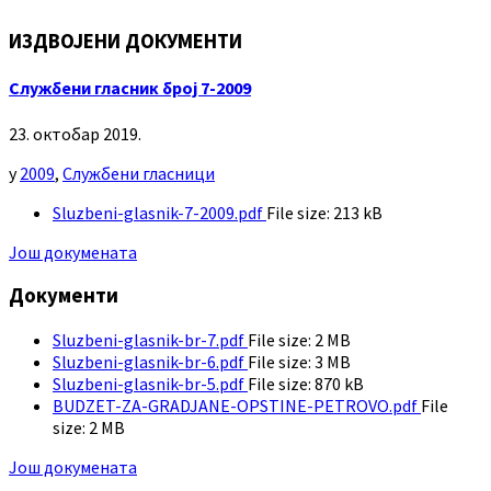
ИЗДВОЈЕНИ ДОКУМЕНТИ
Службени гласник број 7-2009
23. октобар 2019.
у
2009
,
Службени гласници
Sluzbeni-glasnik-7-2009.pdf
File size:
213 kB
Још докумената
Документи
Sluzbeni-glasnik-br-7.pdf
File size:
2 MB
Sluzbeni-glasnik-br-6.pdf
File size:
3 MB
Sluzbeni-glasnik-br-5.pdf
File size:
870 kB
BUDZET-ZA-GRADJANE-OPSTINE-PETROVO.pdf
File
size:
2 MB
Још докумената