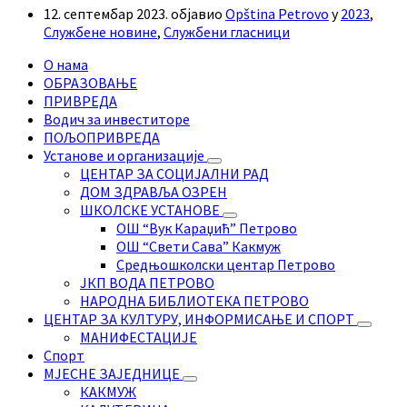
12. септембар 2023.
објавио
Opština Petrovo
у
2023
,
Службене новине
,
Службени гласници
О нама
ОБРАЗОВАЊЕ
ПРИВРЕДА
Водич за инвеститоре
ПОЉОПРИВРЕДА
Установе и организације
ЦЕНТАР ЗА СОЦИЈАЛНИ РАД
ДОМ ЗДРАВЉА ОЗРЕН
ШКОЛСКЕ УСТАНОВЕ
ОШ “Вук Караџић” Петрово
ОШ “Свети Сава” Какмуж
Средњошколски центар Петрово
ЈКП ВОДА ПЕТРОВО
НАРОДНА БИБЛИОТЕКА ПЕТРОВО
ЦЕНТАР ЗА КУЛТУРУ, ИНФОРМИСАЊЕ И СПОРТ
МАНИФЕСТАЦИЈЕ
Спорт
МЈЕСНЕ ЗАЈЕДНИЦЕ
КАКМУЖ