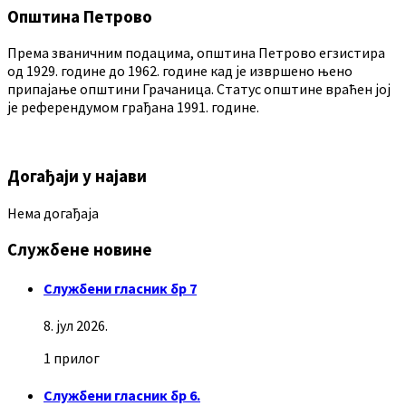
Општина Петрово
Према званичним подацима, општина Петрово егзистира
од 1929. године до 1962. године кад је извршено њено
припајање општини Грачаница. Статус општине враћен јој
је референдумом грађана 1991. године.
Догађаји у најави
Нема догађаја
Службене новине
Службени гласник бр 7
8. јул 2026.
1 прилог
Службени гласник бр 6.