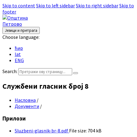
Skip to content
Skip to left sidebar
Skip to right sidebar
Skip to
footer
Језици и претрага
Choose language:
ћир
lat
ENG
Search:
Службени гласник број 8
Насловна
/
Документи
/
Прилози
Sluzbeni-glasnik-br-8.pdf
File size:
704 kB