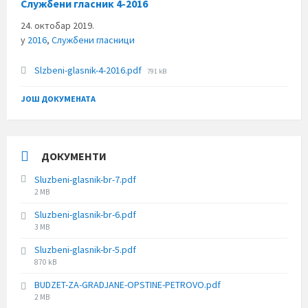
Службени гласник 4-2016
24. октобар 2019.
у
2016
,
Службени гласници
File
Slzbeni-glasnik-4-2016.pdf
791 kB
size:
ЈОШ ДОКУМЕНАТА
ДОКУМЕНТИ
Sluzbeni-glasnik-br-7.pdf
File
2 MB
size:
Sluzbeni-glasnik-br-6.pdf
File
3 MB
size:
Sluzbeni-glasnik-br-5.pdf
File
870 kB
size:
BUDZET-ZA-GRADJANE-OPSTINE-PETROVO.pdf
File
2 MB