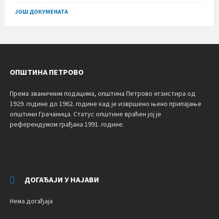
size:
ЈОШ ДОКУМЕНАТА
ОПШТИНА ПЕТРОВО
Према званичним подацима, општина Петрово егзистира од
1929. године до 1962. године кад је извршено њено припајање
општини Грачаница. Статус општине враћен јој је
референдумом грађана 1991. године.
ДОГАЂАЈИ У НАЈАВИ
Нема догађаја