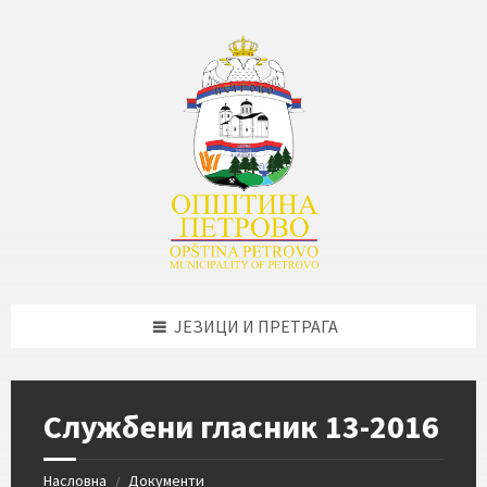
Skip
Skip
Skip
Skip
to
to
to
to
content
left
right
footer
sidebar
sidebar
ЈЕЗИЦИ И ПРЕТРАГА
Службени гласник 13-2016
Насловна
Документи
/