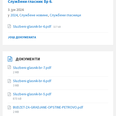
Службени гласник бр 6.
3. јун 2024.
у
2024
,
Службене новине
,
Службени гласници
File
Sluzbeni-glasnik-br-6.pdf
327 kB
size:
ЈОШ ДОКУМЕНАТА
ДОКУМЕНТИ
Sluzbeni-glasnik-br-7.pdf
File
2 MB
size:
Sluzbeni-glasnik-br-6.pdf
File
3 MB
size:
Sluzbeni-glasnik-br-5.pdf
File
870 kB
size:
BUDZET-ZA-GRADJANE-OPSTINE-PETROVO.pdf
File
2 MB