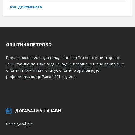
size:
ЈОШ ДОКУМЕНАТА
ОПШТИНА ПЕТРОВО
Према званичним подацима, општина Петрово егзистира од
1929. године до 1962. године кад је извршено њено припајање
општини Грачаница. Статус општине враћен јој је
референдумом грађана 1991. године.
ДОГАЂАЈИ У НАЈАВИ
Нема догађаја