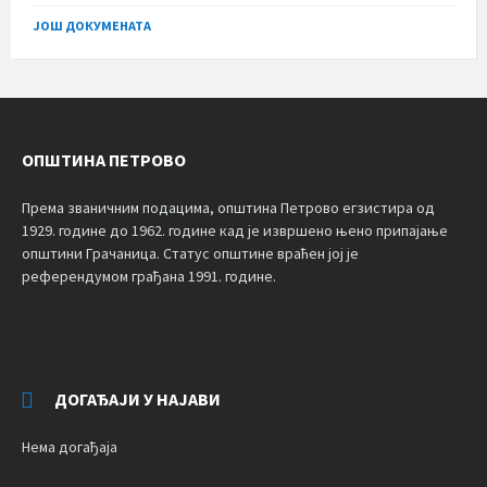
size:
ЈОШ ДОКУМЕНАТА
ОПШТИНА ПЕТРОВО
Према званичним подацима, општина Петрово егзистира од
1929. године до 1962. године кад је извршено њено припајање
општини Грачаница. Статус општине враћен јој је
референдумом грађана 1991. године.
ДОГАЂАЈИ У НАЈАВИ
Нема догађаја