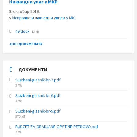
Накнадни упис у МКР
8. октобар 2019.
у
Исправке и накнадни уписи у МК
File
49.docx
13 kB
size:
ЈОШ ДОКУМЕНАТА
ДОКУМЕНТИ
Sluzbeni-glasnik-br-7.pdf
File
2 MB
size:
Sluzbeni-glasnik-br-6.pdf
File
3 MB
size:
Sluzbeni-glasnik-br-5.pdf
File
870 kB
size:
BUDZET-ZA-GRADJANE-OPSTINE-PETROVO.pdf
File
2 MB