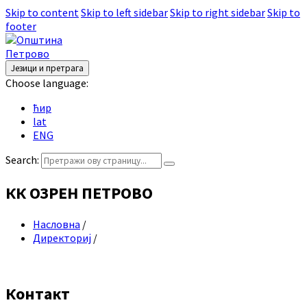
Skip to content
Skip to left sidebar
Skip to right sidebar
Skip to
footer
Језици и претрага
Choose language:
ћир
lat
ENG
Search:
КК ОЗРЕН ПЕТРОВО
Насловна
/
Директориј
/
Контакт