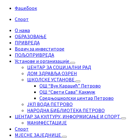
Фацебоок
Спорт
О нама
ОБРАЗОВАЊЕ
ПРИВРЕДА
Водич за инвеститоре
ПОЉОПРИВРЕДА
Установе и организације
ЦЕНТАР ЗА СОЦИЈАЛНИ РАД
ДОМ ЗДРАВЉА ОЗРЕН
ШКОЛСКЕ УСТАНОВЕ
ОШ “Вук Караџић” Петрово
ОШ “Свети Сава” Какмуж
Средњошколски центар Петрово
ЈКП ВОДА ПЕТРОВО
НАРОДНА БИБЛИОТЕКА ПЕТРОВО
ЦЕНТАР ЗА КУЛТУРУ, ИНФОРМИСАЊЕ И СПОРТ
МАНИФЕСТАЦИЈЕ
Спорт
МЈЕСНЕ ЗАЈЕДНИЦЕ