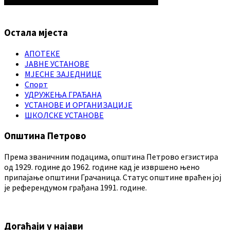
Остала мјеста
АПОТЕКЕ
ЈАВНЕ УСТАНОВЕ
МЈЕСНЕ ЗАЈЕДНИЦЕ
Спорт
УДРУЖЕЊА ГРАЂАНА
УСТАНОВЕ И ОРГАНИЗАЦИЈЕ
ШКОЛСКЕ УСТАНОВЕ
Општина Петрово
Према званичним подацима, општина Петрово егзистира
од 1929. године до 1962. године кад је извршено њено
припајање општини Грачаница. Статус општине враћен јој
је референдумом грађана 1991. године.
Догађаји у најави