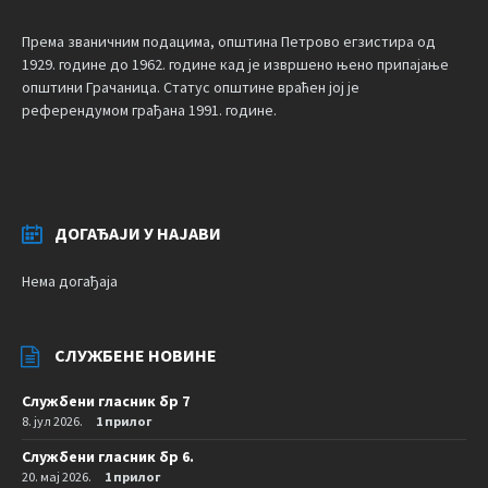
Према званичним подацима, општина Петрово егзистира од
1929. године до 1962. године кад је извршено њено припајање
општини Грачаница. Статус општине враћен јој је
референдумом грађана 1991. године.
ДОГАЂАЈИ У НАЈАВИ
Нема догађаја
СЛУЖБЕНЕ НОВИНЕ
Службени гласник бр 7
8. јул 2026.
1 прилог
Службени гласник бр 6.
20. мај 2026.
1 прилог