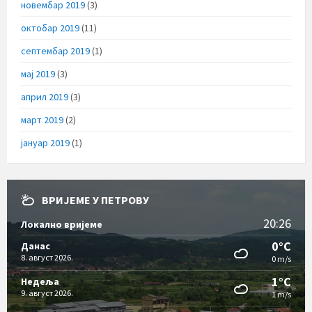
новембар 2019
(3)
октобар 2019
(11)
септембар 2019
(1)
мај 2019
(3)
април 2019
(3)
март 2019
(2)
јануар 2019
(1)
ВРИЈЕМЕ У ПЕТРОВУ
20:26
Локално вријеме
0°C
Данас
8. август 2026.
0 m/s
1°C
Недеља
9. август 2026.
1 m/s