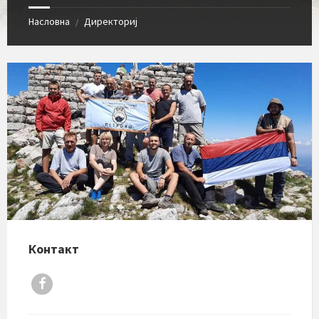
Насловна
Директориј
/
Контакт
Фацебоок