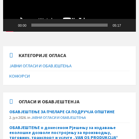
00:00
05:17
КАТЕГОРИЈЕ ОГЛАСА
ЈАВНИ ОГЛАСИ И ОБАВЈЕШТЕЊА
КОНКУРСИ
ОГЛАСИ И ОБАВЈЕШТЕНЈА
ОБАВЈЕШТЕЊЕ ЗА ПЧЕЛАРЕ СА ПОДРУЧЈА ОПШТИНЕ
2. јул 2026.
in
ЈАВНИ ОГЛАСИ И ОБАВЈЕШТЕЊА
ОБАВЈЕШТЕЊЕ о донесеном Рјешењу за издавање
еколошке дозволе постројењу за производњу,
трговину, транспорт и услуге „VAN OS PRODUKCIJA“