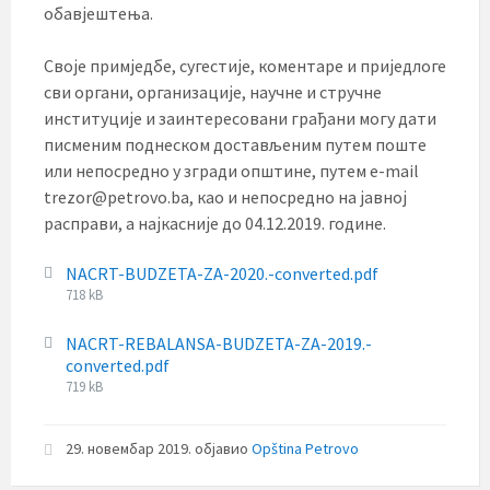
обавјештења.
Своје примједбе, сугестије, коментаре и приједлоге
сви органи, организације, научне и стручне
институције и заинтересовани грађани могу дати
писменим поднеском достављеним путем поште
или непосредно у згради општине, путем e-mail
trezor@petrovo.ba, као и непосредно на јавној
расправи, а најкасније до 04.12.2019. године.
NACRT-BUDZETA-ZA-2020.-converted.pdf
File
718 kB
size:
NACRT-REBALANSA-BUDZETA-ZA-2019.-
converted.pdf
File
719 kB
size:
29. новембар 2019.
објавио
Opština Petrovo