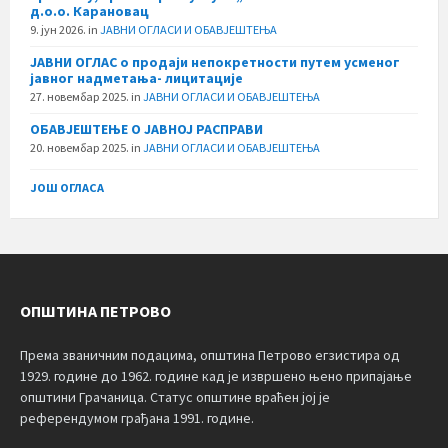
д.о.о. Карановац
9. јун 2026.
in
ЈАВНИ ОГЛАСИ И ОБАВЈЕШТЕЊА
ЈАВНИ ОГЛАС о продаји непокретности путем усменог
јавног надметања- лицитације
27. новембар 2025.
in
ЈАВНИ ОГЛАСИ И ОБАВЈЕШТЕЊА
ОБАВЈЕШТЕЊЕ О ЈАВНОЈ РАСПРАВИ
20. новембар 2025.
in
ЈАВНИ ОГЛАСИ И ОБАВЈЕШТЕЊА
ЈОШ ОГЛАСА
ОПШТИНА ПЕТРОВО
Према званичним подацима, општина Петрово егзистира од
1929. године до 1962. године кад је извршено њено припајање
општини Грачаница. Статус општине враћен јој је
референдумом грађана 1991. године.