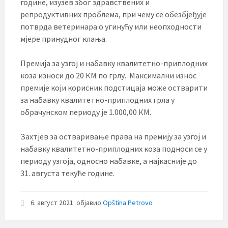
го­ди­не, из­у­зев због здравствених и
репродуктивних про­бле­ма, при чему се обезбјеђује
потврда вете­ри­на­ра о уги­ну­ћу или нео­п­ход­но­сти
мје­ре при­нуд­ног клања.
Премија за узгоj и набавку квалитетно-приплодних
коза износи до 20 КМ по грлу. Максимални износ
премије који корисник подстицаја може остварити
за набавку квалитетно-приплодних грла у
обрачунском периоду је 1.000,00 КМ.
Захтјев за остваривање права на премију за узгој и
набавку квалитетно-приплодних коза подноси се у
периоду узгоја, односно набавке, а најкасније до
31. августа текуће године.
6. август 2021.
објавио
Opština Petrovo