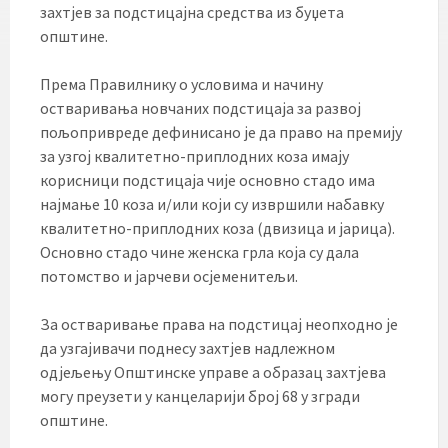
захтјев за подстицајна средства из буџета
општине.
Према Правилнику о условима и начину
остваривања новчаних подстицаја за развој
пољопривреде дефинисано је да право на премију
за узгој квалитетно-приплодних коза имају
корисници подстицаја чије основно стадо има
најмање 10 коза и/или који су извршили набавку
квалитетно-приплодних коза (двизица и јарица).
Основно стадо чине женска грла која су дала
потомство и јарчеви осјеменитељи.
За остваривање права на подстицај неопходно је
да узгајивачи поднесу захтјев надлежном
одјељењу Општинске управе а образац захтјева
могу преузети у канцеларији број 68 у згради
општине.