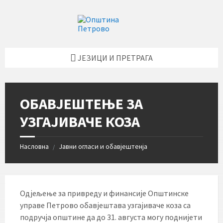
Skip
Skip
Skip
Skip
to
to
to
to
content
left
right
footer
sidebar
sidebar
ЈЕЗИЦИ И ПРЕТРАГА
ОБАВЈЕШТЕЊЕ ЗА
УЗГАЈИВАЧЕ КОЗА
Насловна
Јавни огласи и обавјештенја
/
Одјељење за привреду и финансије Општинске
управе Петрово обавјештава узгајиваче коза са
подручја општине да до 31. августа могу поднијети