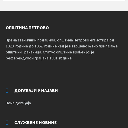
ОПШТИНА ПЕТРОВО
Према званичним подацима, општина Петрово егзистира од
1929. године до 1962. године кад је извршено њено припајање
општини Грачаница. Статус општине враћен јој је
референдумом грађана 1991. године.
ДОГАЂАЈИ У НАЈАВИ
Нема догађаја
СЛУЖБЕНЕ НОВИНЕ