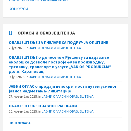
КОНКУРСИ
ОГЛАСИ И ОБАВЈЕШТЕНЈА
ОБАВЈЕШТЕЊЕ ЗА ПЧЕЛАРЕ СА ПОДРУЧЈА ОПШТИНЕ
2. јул 2026.
in
ЈАВНИ ОГЛАСИ И ОБАВЈЕШТЕЊА
ОБАВЈЕШТЕЊЕ о донесеном Рјешењу за издавање
еколошке дозволе постројењу за производњу,
трговину, транспорт и услуге „VAN OS PRODUKCIJA“
д.о.о. Карановац
9. јун 2026.
in
ЈАВНИ ОГЛАСИ И ОБАВЈЕШТЕЊА
ЈАВНИ ОГЛАС о продаји непокретности путем усменог
јавног надметања- лицитације
27. новембар 2025.
in
ЈАВНИ ОГЛАСИ И ОБАВЈЕШТЕЊА
ОБАВЈЕШТЕЊЕ О ЈАВНОЈ РАСПРАВИ
20. новембар 2025.
in
ЈАВНИ ОГЛАСИ И ОБАВЈЕШТЕЊА
ЈОШ ОГЛАСА