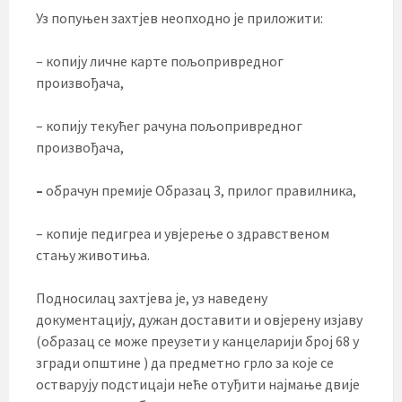
Уз попуњен захтјев неопходно је приложити:
– копију личне карте пољопривредног
произвођача,
– копију текућег рачуна пољопривредног
произвођача,
–
обрачун премије Образац 3, прилог правилника,
– копије педигреа и увјерење о здравственом
стању животиња.
Подносилац захтјева је, уз наведену
документацију, дужан доставити и овјерену изјаву
(образац се може преузети у канцеларији број 68 у
згради општине ) да пред­мет­но гр­ло за ко­је се
оства­ру­ју под­сти­цаји не­ће оту­ђи­ти најмање двије