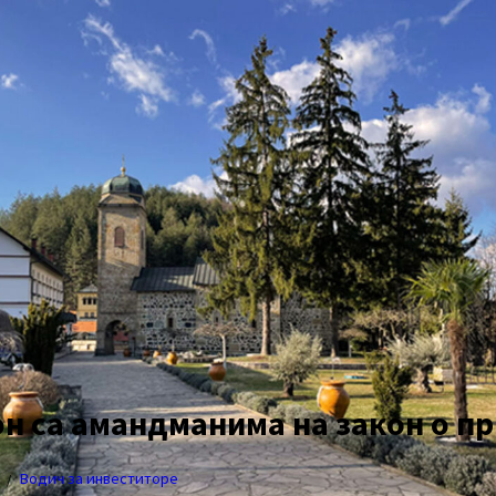
он са амандманима на закон о 
Водич за инвеститоре
/