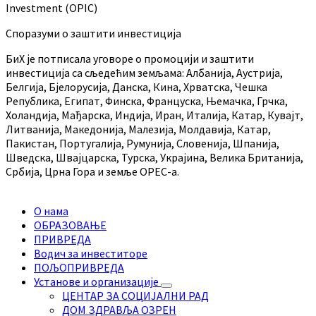
Investment (OPIC)
Споразуми о заштити инвестиција
БиХ је потписала уговоре о промоцији и заштити
инвестиција са сљедећим земљама: Албанија, Аустрија,
Белгија, Бјелорусија, Данска, Кина, Хрватска, Чешка
Република, Египат, Финска, Француска, Њемачка, Грчка,
Холандија, Мађарска, Индија, Иран, Италија, Катар, Кувајт,
Литванија, Македонија, Малезија, Молдавија, Катар,
Пакистан, Португалија, Румунија, Словенија, Шпанија,
Шведска, Швајцарска, Турска, Украјина, Велика Британија,
Србија, Црна Гора и земље OPEC-а.
О нама
ОБРАЗОВАЊЕ
ПРИВРЕДА
Водич за инвеститоре
ПОЉОПРИВРЕДА
Установе и организације
ЦЕНТАР ЗА СОЦИЈАЛНИ РАД
ДОМ ЗДРАВЉА ОЗРЕН