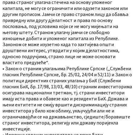
права страног улагача стечена на основу уложеног
капитала, не могу се ограничити или одузети законом или
другим прописом. Јамчи се право страном лицу да обавља
привредну или другу дјелатност и права по основу
пословања, под условима који се не могу мијењати на
његову штету. Страном улагачу јамчи се слободно
изношење добити и уложеног капитала из Републике.
Законом се може изузетно када то захтијева општи
друштвени интерес, утврдити у којим дјелатностима,
односно подручјима, страно лице не може основати
властито предузеће“.
• Закон о страним улагањима Републике Српске („Службени
гласник Републике Српске, бр. 25/02, 24/04 и 52/11) и Закон о
политици директних страних улагања у БиХ (Службени
гласник БиХ, бр. 17/98, 13/03, 48/10) страним инвеститорима
осигурава национални третман, тј. страни инвеститори
имају иста права и обавезе као и резиденти БиХ. Држава и
њени ентитети не смију вршити дискриминацију страних
инвеститора у било ком облику, укључујући али не и
ограничавајући се на држављанство, сједиште/боравиште
страног инвеститора, религију или државу поријекла
инвестиције.
• Имовина страних инвеститора не може бити