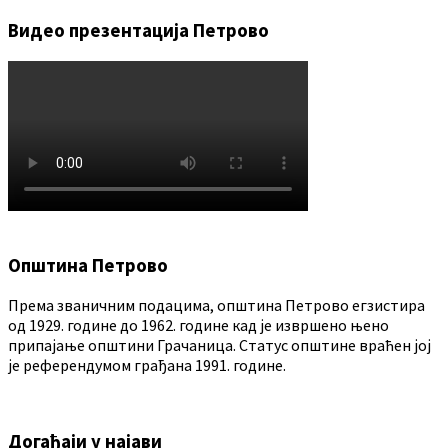
Видео презентација Петрово
Општина Петрово
Према званичним подацима, општина Петрово егзистира
од 1929. године до 1962. године кад је извршено њено
припајање општини Грачаница. Статус општине враћен јој
је референдумом грађана 1991. године.
Догађаји у најави