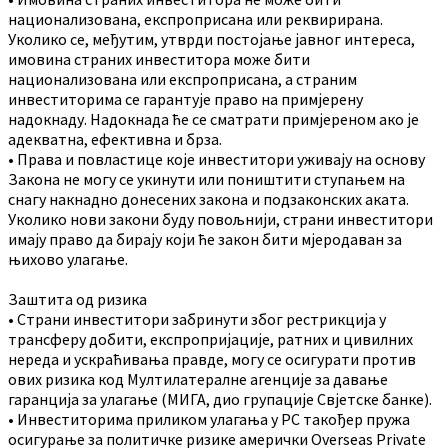
национализована, експроприсана или реквирирана.
Уколико се, међутим, утврди постојање јавног интереса,
имовина страних инвеститора може бити
национализована или експроприсана, а страним
инвеститорима се гарантује право на примјерену
надокнаду. Надокнада ће се сматрати примјереном ако је
адекватна, ефективна и брза.
• Права и повластице које инвеститори уживају на основу
Закона не могу се укинути или поништити ступањем на
снагу накнадно донесених закона и подзаконских аката.
Уколико нови закони буду повољнији, страни инвеститори
имају право да бирају који ће закон бити мјеродаван за
њихово улагање.
Заштита од ризика
• Страни инвеститори забринути због рестрикција у
трансферу добити, експропријације, ратних и цивилних
нереда и ускраћивања правде, могу се осигурати против
ових ризика код Мултилатералне агенције за давање
гаранција за улагање (МИГА, дио групације Свјетске банке).
• Инвеститорима приликом улагања у РС такођер пружа
осигурање за политичке ризике амерички Overseas Private