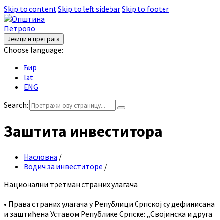
Skip to content
Skip to left sidebar
Skip to footer
Језици и претрага
Choose language:
ћир
lat
ENG
Search:
Заштита инвеститора
Насловна
/
Водич за инвеститоре
/
Национални третман страних улагача
• Права страних улагача у Републици Српској су дефинисана
и заштићена Уставом Републике Српске: „Својинска и друга