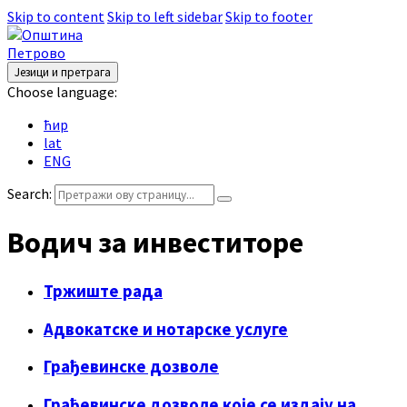
Skip to content
Skip to left sidebar
Skip to footer
Језици и претрага
Choose language:
ћир
lat
ENG
Search:
Водич за инвеститоре
Тржиште рада
Адвокатске и нотарске услуге
Грађевинске дозволе
Грађевинске дозволе које се издају на