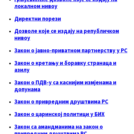
локалном нивоу
Директни порези
Дозволе које се издају на републичком
нивоу
Закон о јавно-приватном партнерству у РС
Закон о кретању и боравку странаца и
азилу
Закон о ПДВ-у са каснијим измјенама и
допунама
Закон о привредним друштвима РС
Закон о царинској политици у БИХ
Закон са амандманима на закон о
привредним друштвима РС