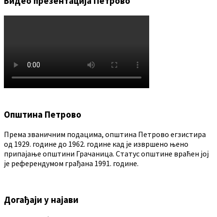
Видео презентација Петрово
Општина Петрово
Према званичним подацима, општина Петрово егзистира
од 1929. године до 1962. године кад је извршено њено
припајање општини Грачаница. Статус општине враћен јој
је референдумом грађана 1991. године.
Догађаји у најави