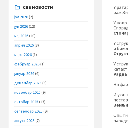
СВЕ НОВОСТИ
У ратар
раж.Зна
јул 2026
(2)
У поврт
јун 2026
(12)
Спорад
Сточа
мај 2026
(10)
У стру
април 2026
(8)
и бико
Струк
март 2026
(1)
У стру
фебруар 2026
(1)
катаст
јануар 2026
(6)
Радна 
децембар 2025
(5)
На фар
новембар 2025
(9)
И у оп
постав
октобар 2025
(17)
Земљ
септембар 2025
(9)
Општин
наводњ
август 2025
(7)