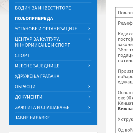
ВОДИЧ ЗА ИНВЕСТИТОРЕ
Пољоп
ПОЉОПРИВРЕДА
Рељефн
УСТАНОВЕ И ОРГАНИЗАЦИЈЕ
Када с
ЦЕНТАР ЗА КУЛТУРУ,
постој
закони
ИНФОРМИСАЊЕ И СПОРТ
Због т
подаци
СПОРТ
потенц
МЈЕСНЕ ЗАЈЕДНИЦЕ
Произв
УДРУЖЕЊА ГРАЂАНА
воћарс
едукац
ОБРАСЦИ
Основ 
ДОКУМЕНТИ
око 90
Климат
ЗАЖТИТА И СПАШАВАЊЕ
Биљна
ЈАВНЕ НАБАВКЕ
У стру
Од воћн