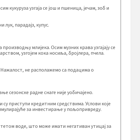
сим кукуруза узгаја се још и пшеница, јечам, зоб и
 лук, парадајз, купус.
а производњу млијека. Осим музних крава узгајају се
арством, узгојем кока носиља, бројлера, пчела.
Нажалост, не располажемо са подацима о
е сезонске радне снаге није уобичајено.
и су приступи кредитним средствима. Услови које
тимулирајуће за инвестирање у пољопривреду.
тетом воде, што може имати негативан утицај за