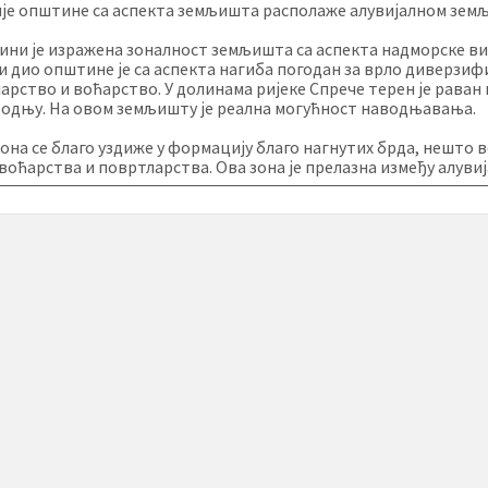
је општине са аспекта земљишта располаже алувијалном зем
ини је изражена зоналност земљишта са аспекта надморске ви
и дио општине је са аспекта нагиба погодан за врло диверз
арство и воћарство. У долинама ријеке Спрече терен је раван
одњу. На овом земљишту је реална могућност наводњавања.
зона се благо уздиже у формацију благо нагнутих брда, нешто 
 воћарства и повртларства. Ова зона је прелазна између алуви