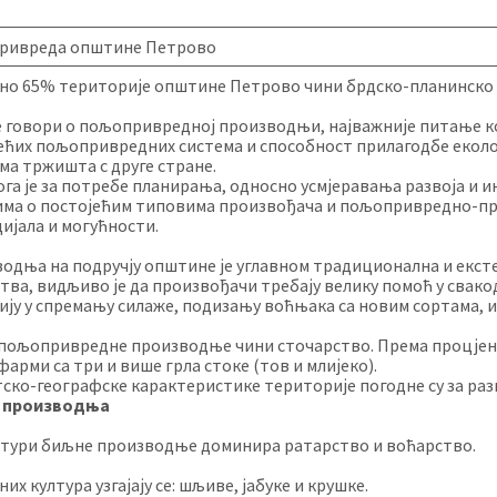
ривреда општине Петрово
о 65% територије општине Петрово чини брдско-планинско по
е говори о пољопривредној производњи, најважније питање ко
ећих пољопривредних система и способност прилагодбе еколош
ма тржишта с друге стране.
ога је за потребе планирања, односно усмјеравања развоја и
ма о постојећим типовима произвођача и пољопривредно-про
ијала и могућности.
одња на подручју општине је углавном традиционална и ексте
тва, видљиво је да произвођачи требају велику помоћ у свако
ију у спремању силаже, подизању воћњака са новим сортама, и 
пољопривредне производње чини сточарство. Према процјен
 фарми са три и више грла стоке (тов и млијеко).
ско-географске карактеристике територије погодне су за ра
 производња
ктури биљне производње доминира ратарство и воћарство.
их култура узгајају се: шљиве, јабуке и крушке.