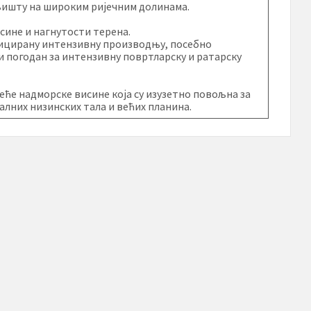
љишту на широким ријечним долинама.
сине и нагнутости терена.
ифицирану интензивну производњу, посебно
 и погодан за интензивну повртларску и ратарску
веће надморске висине која су изузетно повољна за
јалних низинских тала и већих планина.