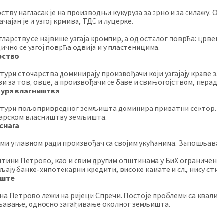
ству нагласак је на производњи кукуруза за зрно и за силажу. О
чајан је и узгој крмива, ТДС и луцерке.
ларству се највише узгаја кромпир, а од осталог поврћа: црвени
ично се узгој поврћа одвија и у пластеницима.
рство
ктури сточарства доминирају произвођачи који узгајају краве з
ви за тов, овце, а произвођачи се баве и свињогојством, перад
тура власништва
ктури пољопривредног земљишта доминира приватни сектор. 
арском власништву земљишта.
снага
ми углавном ради произвођач са својим укућанима. Запошљавањ
штини Петрово, као и свим другим општинама у БиХ ограничен
љају банке-хипотекарни кредити, високе камате и сл., нису с
иште
а Петрово лежи на ријеци Спречи. Постоје проблеми са квали
авање, односно загађивање околног земљишта.