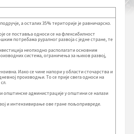
дручје, а осталих 35% територије је равничарско.
је се поставља односи се на флексибилност
ким потребама руралног развоја с једне стране, те
 инвестиција неопходно располагати основним
изводних система, ограничења за њихов развој,
нзивна. Иако се чине напори у области сточарства и
дневној производњи. То се прије свега односи на
сл.
и општинске администрације у општини се налази
звој и интензивирање ове гране пољопривреде.