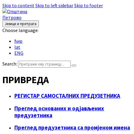
Skip to content
Skip to left sidebar
Skip to footer
Језици и претрага
Choose language:
ћир
lat
ENG
Search:
ПРИВРЕДА
РЕГИСТАР САМОСТАЛНИХ ПРЕДУЗЕТНИКА
Преглед основаних и одјављених
предузетника
Преглед предузетника са промјеном имена