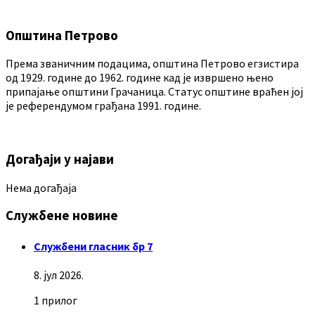
Општина Петрово
Према званичним подацима, општина Петрово егзистира
од 1929. године до 1962. године кад је извршено њено
припајање општини Грачаница. Статус општине враћен јој
је референдумом грађана 1991. године.
Догађаји у најави
Нема догађаја
Службене новине
Службени гласник бр 7
8. јул 2026.
1 прилог