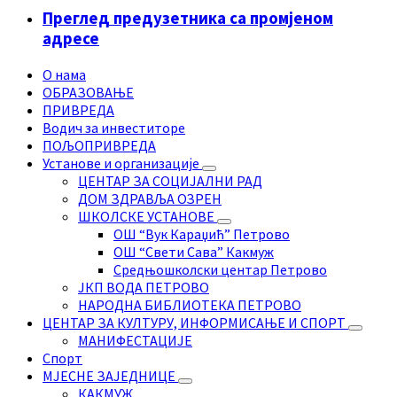
Преглед предузетника са промјеном
адресе
О нама
ОБРАЗОВАЊЕ
ПРИВРЕДА
Водич за инвеститоре
ПОЉОПРИВРЕДА
Установе и организације
ЦЕНТАР ЗА СОЦИЈАЛНИ РАД
ДОМ ЗДРАВЉА ОЗРЕН
ШКОЛСКЕ УСТАНОВЕ
ОШ “Вук Караџић” Петрово
ОШ “Свети Сава” Какмуж
Средњошколски центар Петрово
ЈКП ВОДА ПЕТРОВО
НАРОДНА БИБЛИОТЕКА ПЕТРОВО
ЦЕНТАР ЗА КУЛТУРУ, ИНФОРМИСАЊЕ И СПОРТ
МАНИФЕСТАЦИЈЕ
Спорт
МЈЕСНЕ ЗАЈЕДНИЦЕ
КАКМУЖ