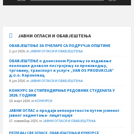
ЈАВНИ ОГЛАСИ И ОБАВЈЕШТЕЊА
ОБАВЈЕШТЕЊЕ ЗА ПЧЕЛАРЕ СА ПОДРУЧЈА ОПШТИНЕ
2. јул 2026.
in
ЈАВНИ ОГЛАСИ И ОБАВЈЕШТЕЊА
ОБАВЈЕШТЕЊЕ о донесеном Рјешењу за издавање
еколошке дозволе постројењу за производњу,
трговину, транспорт и услуге „VAN OS PRODUKCIJA“
д.о.о. Карановац
9. јун 2026.
in
ЈАВНИ ОГЛАСИ И ОБАВЈЕШТЕЊА
КОНКУРС ЗА СТИПЕНДИРАЊЕ РЕДОВНИХ СТУДЕНАТА У
2026. ГОДИНИ
10. март 2026.
in
КОНКУРСИ
ЈАВНИ ОГЛАС о продаји непокретности путем усменог
јавног надметања- лицитације
27. новембар 2025.
in
ЈАВНИ ОГЛАСИ И ОБАВЈЕШТЕЊА
РЕГЛЕДАЈ СВЕ ОГЛАСЕ, ОБАВЈЕШТЕЊА И КУНКУРСЕ