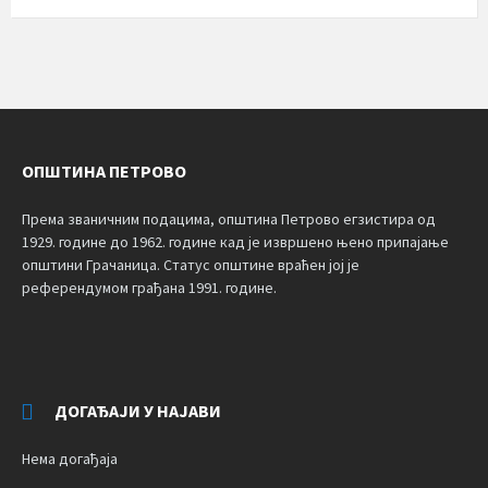
ОПШТИНА ПЕТРОВО
Према званичним подацима, општина Петрово егзистира од
1929. године до 1962. године кад је извршено њено припајање
општини Грачаница. Статус општине враћен јој је
референдумом грађана 1991. године.
ДОГАЂАЈИ У НАЈАВИ
Нема догађаја