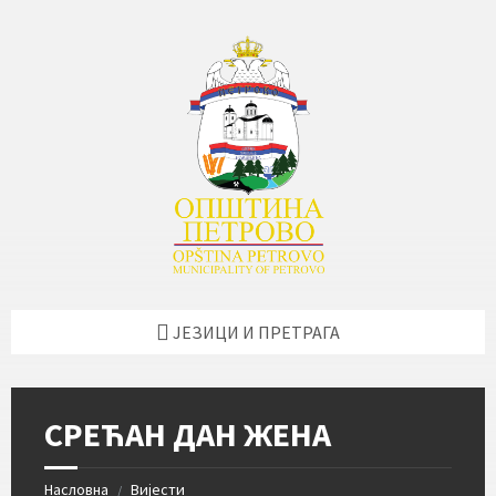
Skip
Skip
Skip
Skip
to
to
to
to
content
left
right
footer
sidebar
sidebar
ЈЕЗИЦИ И ПРЕТРАГА
СРЕЋАН ДАН ЖЕНА
Насловна
Вијести
/