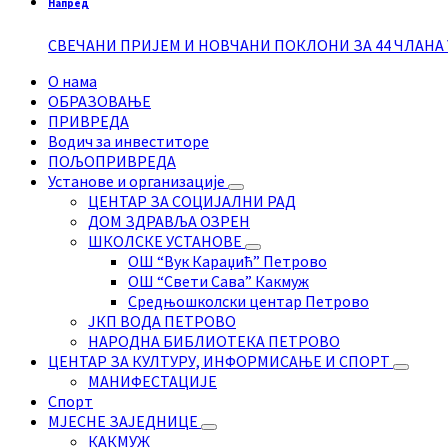
Напред
СВЕЧАНИ ПРИЈЕМ И НОВЧАНИ ПОКЛОНИ ЗА 44 ЧЛАН
О нама
ОБРАЗОВАЊЕ
ПРИВРЕДА
Водич за инвеститоре
ПОЉОПРИВРЕДА
Установе и организације
ЦЕНТАР ЗА СОЦИЈАЛНИ РАД
ДОМ ЗДРАВЉА ОЗРЕН
ШКОЛСКЕ УСТАНОВЕ
ОШ “Вук Караџић” Петрово
ОШ “Свети Сава” Какмуж
Средњошколски центар Петрово
ЈКП ВОДА ПЕТРОВО
НАРОДНА БИБЛИОТЕКА ПЕТРОВО
ЦЕНТАР ЗА КУЛТУРУ, ИНФОРМИСАЊЕ И СПОРТ
МАНИФЕСТАЦИЈЕ
Спорт
МЈЕСНЕ ЗАЈЕДНИЦЕ
КАКМУЖ