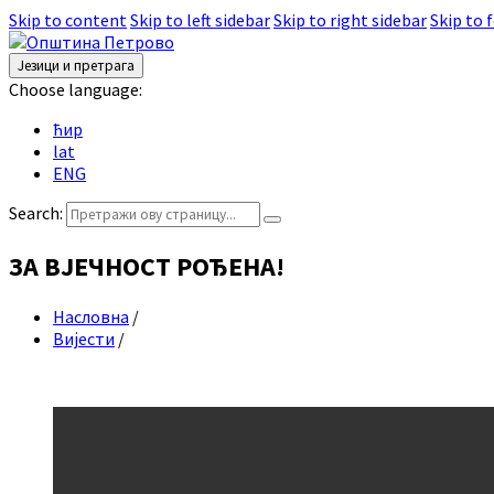
Skip to content
Skip to left sidebar
Skip to right sidebar
Skip to 
Језици и претрага
Choose language:
ћир
lat
ENG
Search:
ЗА ВЈЕЧНОСТ РОЂЕНА!
Насловна
/
Вијести
/