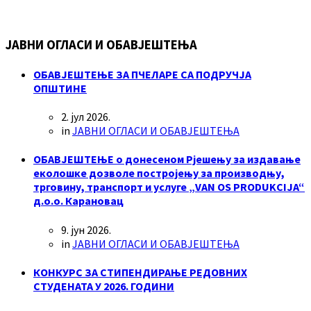
ЈАВНИ ОГЛАСИ И ОБАВЈЕШТЕЊА
ОБАВЈЕШТЕЊЕ ЗА ПЧЕЛАРЕ СА ПОДРУЧЈА
ОПШТИНЕ
2. јул 2026.
in
ЈАВНИ ОГЛАСИ И ОБАВЈЕШТЕЊА
ОБАВЈЕШТЕЊЕ о донесеном Рјешењу за издавање
еколошке дозволе постројењу за производњу,
трговину, транспорт и услуге „VAN OS PRODUKCIJA“
д.о.о. Карановац
9. јун 2026.
in
ЈАВНИ ОГЛАСИ И ОБАВЈЕШТЕЊА
КОНКУРС ЗА СТИПЕНДИРАЊЕ РЕДОВНИХ
СТУДЕНАТА У 2026. ГОДИНИ