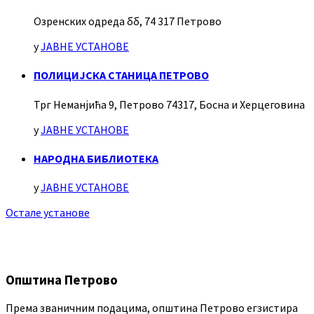
Озренских одреда бб, 74 317 Петрово
у
ЈАВНЕ УСТАНОВЕ
ПОЛИЦИЈСКА СТАНИЦА ПЕТРОВО
Трг Неманјића 9, Петрово 74317, Босна и Херцеговина
у
ЈАВНЕ УСТАНОВЕ
НАРОДНА БИБЛИОТЕКА
у
ЈАВНЕ УСТАНОВЕ
Остале установе
Општина Петрово
Према званичним подацима, општина Петрово егзистира