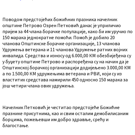
Поводом предстојећих божићних празника начелник
општине Петрово Озрен Петковић данас је уприличио
пријем за 44 члана борачке популације, како би им уручио по
150 марака једнократне помоћи. Помоћ је добило 20
чланова Општинске борачке организације, 13 чланова
Удружења ветерана и 11 чланова Удружење ратних војних
инвалида. Средства и износу од 6.000,00 КМ обезбијеђена су
у буџету општине Петрово и распоређена су на начин да је
Општинској борачкој организацији додијељено 3.000,00 КМ
а по 1.500,00 КМ удружењима ветерана и РВИ, који су из
властитих средстава намирили 450 односно 150 марака за
још четири члана ових удружења.
Начелник Петковић је честитао предстојеће Божићне
празнике присутнима, као и свим осталим демобилисаним
борцима, пожељевши им добро здравље, срећу и
благостање.