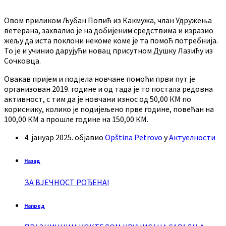
Овом приликом Љубан Попић из Какмужа, члан Удружења
ветерана, захвалио је на добијеним средствима и изразио
жељу да иста поклони некоме коме је та помоћ потребнија.
То је и учинио дарујући новац присутном Душку Лазићу из
Сочковца.
Овакав пријем и подјела новчане помоћи први пут је
организован 2019. године и од тада је то постала редовна
активност, с тим да је новчани износ од 50,00 КМ по
кориснику, колико је подијељено прве године, повећан на
100,00 КМ а прошле године на 150,00 КМ.
4. јануар 2025.
објавио
Opština Petrovo
у
Актуелности
Назад
ЗА ВЈЕЧНОСТ РОЂЕНА!
Напред