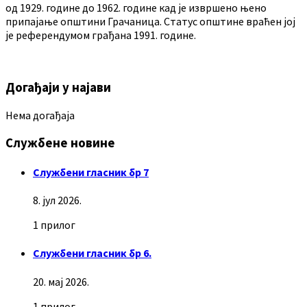
од 1929. године до 1962. године кад је извршено њено
припајање општини Грачаница. Статус општине враћен јој
је референдумом грађана 1991. године.
Догађаји у најави
Нема догађаја
Службене новине
Службени гласник бр 7
8. јул 2026.
1 прилог
Службени гласник бр 6.
20. мај 2026.
1 прилог