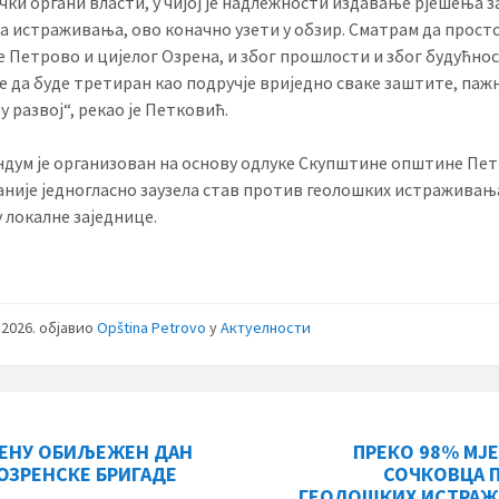
чки органи власти, у чијој је надлежности издавање рјешења з
а истраживања, ово коначно узети у обзир. Сматрам да прост
 Петрово и цијелог Озрена, и због прошлости и због будућнос
је да буде третиран као подручје вриједно сваке заштите, паж
у развој“, рекао је Петковић.
дум је организован на основу одлуке Скупштине општине Пет
 раније једногласно заузела став против геолошких истраживањ
у локалне заједнице.
ј 2026.
објавио
Opština Petrovo
у
Актуелности
РЕНУ ОБИЉЕЖЕН ДАН
ПРЕКО 98% МЈ
 ОЗРЕНСКЕ БРИГАДЕ
СОЧКОВЦА 
ГЕОЛОШКИХ ИСТРА