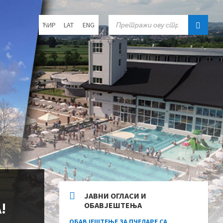
Choose
SEARCH:
ЋИР
LAT
ENG
language:
ЈАВНИ ОГЛАСИ И
!
ОБАВЈЕШТЕЊА
ОБАВЈЕШТЕЊЕ ЗА ПЧЕЛАРЕ СА