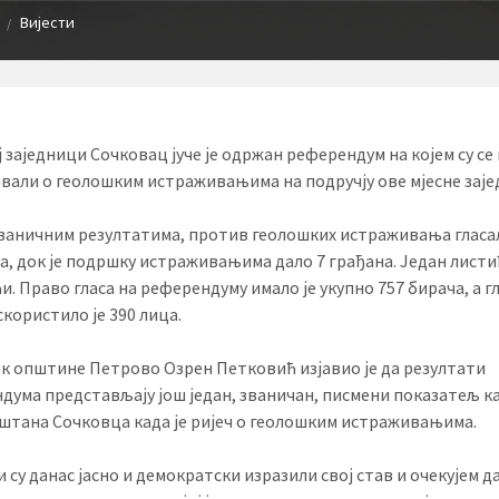
Вијести
/
ј заједници Сочковац јуче је одржан референдум на којем су се
вали о геолошким истраживањима на подручју ове мјесне заје
ваничним резултатима, против геолошких истраживања гласал
а, док је подршку истраживањима дало 7 грађана. Један листић
. Право гласа на референдуму имало је укупно 757 бирача, а г
користило је 390 лица.
к општине Петрово Озрен Петковић изјавио је да резултати
дума представљају још један, званичан, писмени показатељ ка
ештана Сочковца када је ријеч о геолошким истраживањима.
 су данас јасно и демократски изразили свој став и очекујем д