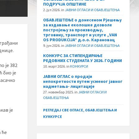
ПОДРУЧЈА ОПШТИНЕ
2. јул 2026.
in
ЈАВНИ ОГЛАСИ И ОБАВЈЕШТЕЊА
ОБАВЈЕШТЕЊЕ о донесеном Рјешењу
за издавање еколошке дозволе
постројењу за производњу,
трговину, транспорт и услуге „VAN
OS PRODUKCIJA“ д.о.о. Карановац
 грађани
9. јун 2026.
in
ЈАВНИ ОГЛАСИ И ОБАВЈЕШТЕЊА
днице.
КОНКУРС ЗА СТИПЕНДИРАЊЕ
РЕДОВНИХ СТУДЕНАТА У 2026. ГОДИНИ
о је 382
10. март 2026.
in
КОНКУРСИ
 био је
ЈАВНИ ОГЛАС о продаји
ласачко
непокретности путем усменог јавног
надметања- лицитације
27. новембар 2025.
in
ЈАВНИ ОГЛАСИ И
ОБАВЈЕШТЕЊА
кав је
РЕГЛЕДАЈ СВЕ ОГЛАСЕ, ОБАВЈЕШТЕЊА И
КУНКУРСЕ
а ће