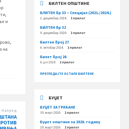
а
БИЛТЕН ОПШТИНЕ
ор
БЛИТЕН бр 33 – Специјал (2021./2024.)
ти,
2. децембар 2024.
1 прилог
ње и
БИЛТЕН бр 32
9. децембар 2020.
1 прилог
рово,
Билтен број 27
6. октобар 2014.
1 прилог
а на
Билет број 26
6. јул 2014.
1 прилог
ПРЕГЛЕДАЈТЕ ОСТАЛЕ БИЛТЕНЕ
БУЏЕТ
БУЏЕТ ЗА ГРАЂАНЕ
Напред
19. март 2026.
1 прилог
ЕШТАНА
ПРОТИВ
Буџет општине за 2026. годину
ЖИВАЊА
19. март 2026.
1 прилог