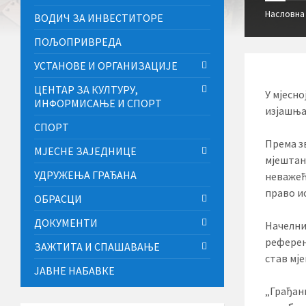
Насловна
ВОДИЧ ЗА ИНВЕСТИТОРЕ
ПОЉОПРИВРЕДА
УСТАНОВЕ И ОРГАНИЗАЦИЈЕ
ЦЕНТАР ЗА КУЛТУРУ,
У мјесно
ИНФОРМИСАЊЕ И СПОРТ
изјашња
СПОРТ
Према з
МЈЕСНЕ ЗАЈЕДНИЦЕ
мјештан
УДРУЖЕЊА ГРАЂАНА
неважећи
право ис
ОБРАСЦИ
ДОКУМЕНТИ
Начелни
референ
ЗАЖТИТА И СПАШАВАЊЕ
став мј
ЈАВНЕ НАБАВКЕ
„Грађани