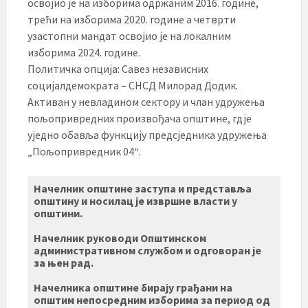
освојио је на изборима одржаним 2016. године,
трећи на изборима 2020. године а четврти
узастопни мандат освојио је на локалним
изборима 2024. године.
Политичка опција: Савез независних
социјалдемократа – СНСД Милорад Додик.
Активан у невладином сектору и члан удружења
пољопривредних произвођача општине, гдје
уједно обавља функцију предсједника удружења
„Пољопривредник 04“.
Начелник општине заступа и представља
општину и носилац је извршне власти у
општини.
Начелник руководи Општинском
административном службом и одговоран је
за њен рад.
Начелника општине бирају грађани на
општим непосредним изборима за период од