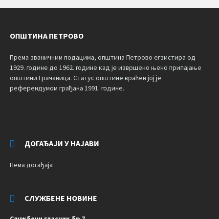
ОПШТИНА ПЕТРОВО
Према званичним подацима, општина Петрово егзистира од
1929. године до 1962. године кад је извршено њено припајање
општини Грачаница. Статус општине враћен јој је
референдумом грађана 1991. године.
ДОГАЂАЈИ У НАЈАВИ
Нема догађаја
СЛУЖБЕНЕ НОВИНЕ
Службени гласник бр 7