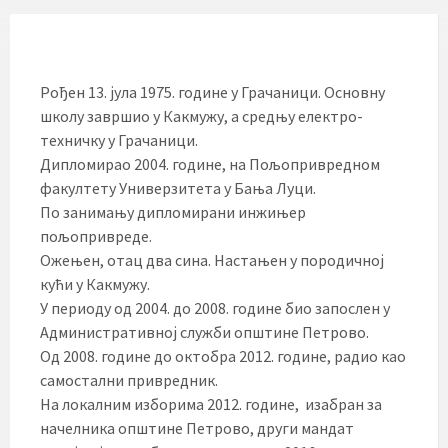
Рођен 13. јула 1975. године у Грачаници. Основну
школу завршио у Какмужу, а средњу електро-
техничку у Грачаници.
Дипломирао 2004. године, на Пољопривредном
факултету Универзитета у Бања Луци.
По занимању дипломирани инжињер
пољопривреде.
Ожењен, отац два сина. Настањен у породичној
кући у Какмужу.
У периоду од 2004. до 2008. године био запослен у
Административној служби општине Петрово.
Од 2008. године до октобра 2012. године, радио као
самостални привредник.
На локалним изборима 2012. године, изабран за
начелника општине Петрово, други мандат