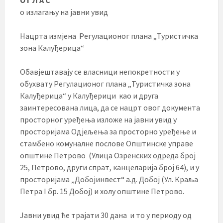
о излагању на јавни увид
Нацрта измјена Регулационог плана „Туристичка
зона Калуђерица“
Обавјештавају се власници непокретности у
обухвату Регулационог плана „Туристичка зона
Калуђерица“ у Калуђерици као и друга
заинтересована лица, да се нацрт овог документа
просторног уређења изложе на јавни увид у
просторијама Одјељења за просторно уређење и
стамбено комуналне послове Општинске управе
општине Петрово (Улица Озренских одреда број
25, Петрово, други спрат, канцеларија број 64), и у
просторијама „Добојинвест“ а.д. Добој (Ул. Краља
Петра I бр. 15 Добој) и холу општине Петрово.
Јавни увид ће трајати 30 дана и то у периоду од