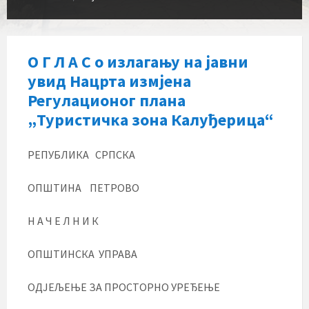
О Г Л А С о излагању на јавни
увид Нацрта измјена
Регулационог плана
„Туристичка зона Калуђерица“
РЕПУБЛИКА СРПСКА
ОПШТИНА ПЕТРОВО
Н А Ч Е Л Н И К
ОПШТИНСКА УПРАВА
ОДЈЕЉЕЊЕ ЗА ПРОСТОРНО УРЕЂЕЊЕ