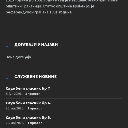
1929. године до 1962. године кад је извршено њено припајање
општини Грачаница. Статус општине враћен јој је
референдумом грађана 1991. године.
ДОГАЂАЈИ У НАЈАВИ
Нема догађаја
СЛУЖБЕНЕ НОВИНЕ
Службени гласник бр 7
8. јул 2026.
1 прилог
Службени гласник бр 6.
20. мај 2026.
1 прилог
Службени гласник бр 5.
20. мај 2026.
1 прилог