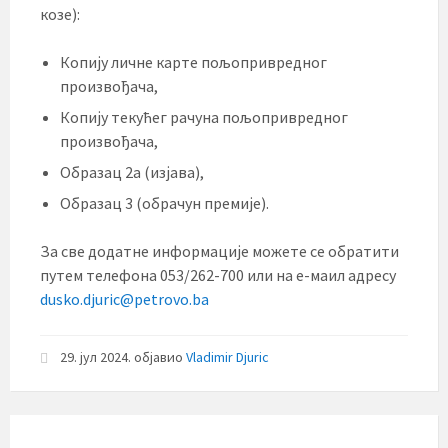
козе):
Копију личне карте пољопривредног
произвођача,
Копију текућег рачуна пољопривредног
произвођача,
Образац 2а (изјава),
Образац 3 (обрачун премије).
За све додатне информације можете се обратити
путем телефона 053/262-700 или на е-маил адресу
dusko.djuric@petrovo.ba
29. јул 2024.
објавио
Vladimir Djuric