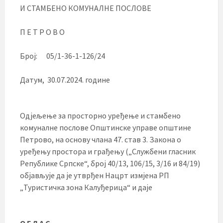
И СТАМБЕНО КОМУНАЛНЕ ПОСЛОВЕ
П Е Т Р О В О
Број: 05/1-36-1-126/24
Датум, 30.07.2024. године
Одјељење за просторно уређење и стамбено
комуналне послове Општинске управе општине
Петрово, на основу члана 47. став 3. Закона о
уређењу простора и грађењу („Службени гласник
Републике Српске“, број 40/13, 106/15, 3/16 и 84/19)
објављује да је утврђен Нацрт измјена РП
„Туристичка зона Калуђерица“ и даје
О Г Л А С