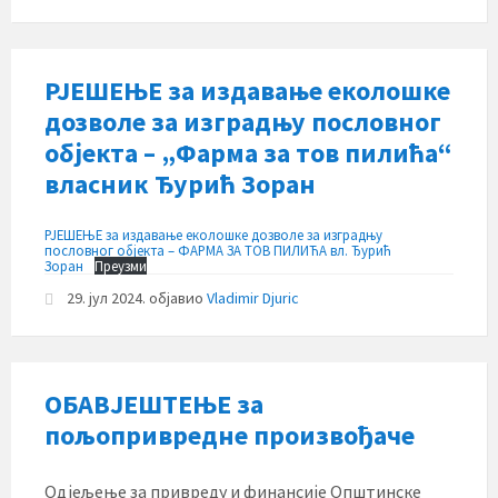
РЈЕШЕЊЕ за издавање еколошке
дозволе за изградњу пословног
објекта – „Фарма за тов пилића“
власник Ђурић Зоран
РЈЕШЕЊЕ за издавање еколошке дозволе за изградњу
пословног објекта – ФАРМА ЗА ТОВ ПИЛИЋА вл. Ђурић
Зоран
Преузми
29. јул 2024.
објавио
Vladimir Djuric
ОБАВЈЕШТЕЊЕ за
пољопривредне произвођаче
Одјељење за привреду и финансије Општинске