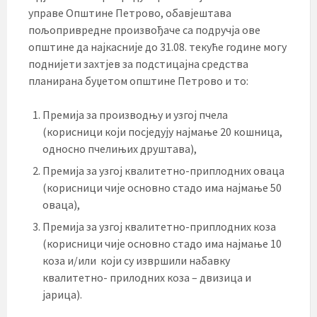
управе Општине Петрово, обавјештава
пољопривредне произвођаче са подручја ове
општине да најкасније до 31.08. текуће године могу
поднијети захтјев за подстицајна средства
планирана буџетом општине Петрово и то:
Премија за производњу и узгој пчела
(корисници који посједују најмање 20 кошница,
односно пчелињих друштава),
Премија за узгој квалитетно-приплодних оваца
(корисници чије основно стадо има најмање 50
оваца),
Премија за узгој квалитетно-приплодних коза
(корисници чије основно стадо има најмање 10
коза и/или који су извршили набавку
квалитетно- прилодних коза – двизица и
јарица).