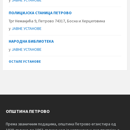
у
ЈАВНЕ УСТАНОВЕ
ПОЛИЦИЈСКА СТАНИЦА ПЕТРОВО
Трг Неманјића 9, Петрово 74317, Босна и Херцеговина
у
ЈАВНЕ УСТАНОВЕ
НАРОДНА БИБЛИОТЕКА
у
ЈАВНЕ УСТАНОВЕ
ОСТАЛЕ УСТАНОВЕ
ОПШТИНА ПЕТРОВО
Према званичним подацима, општина Петрово егзистира од