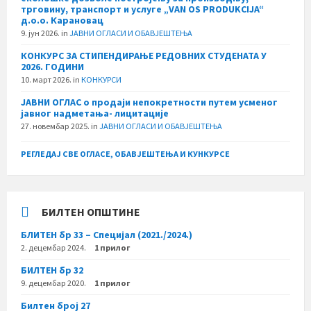
трговину, транспорт и услуге „VAN OS PRODUKCIJA“
д.о.о. Карановац
9. јун 2026.
in
ЈАВНИ ОГЛАСИ И ОБАВЈЕШТЕЊА
КОНКУРС ЗА СТИПЕНДИРАЊЕ РЕДОВНИХ СТУДЕНАТА У
2026. ГОДИНИ
10. март 2026.
in
КОНКУРСИ
ЈАВНИ ОГЛАС о продаји непокретности путем усменог
јавног надметања- лицитације
27. новембар 2025.
in
ЈАВНИ ОГЛАСИ И ОБАВЈЕШТЕЊА
РЕГЛЕДАЈ СВЕ ОГЛАСЕ, ОБАВЈЕШТЕЊА И КУНКУРСЕ
БИЛТЕН ОПШТИНЕ
БЛИТЕН бр 33 – Специјал (2021./2024.)
2. децембар 2024.
1 прилог
БИЛТЕН бр 32
9. децембар 2020.
1 прилог
Билтен број 27