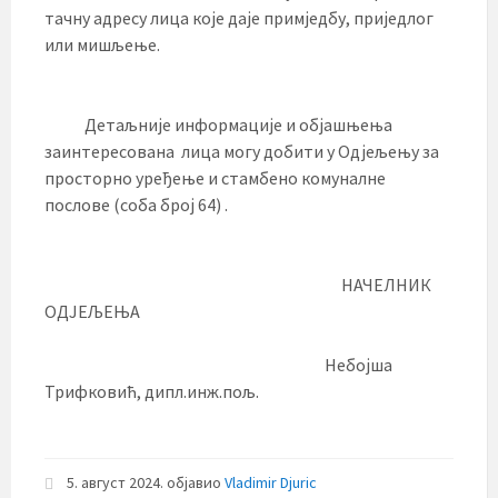
тачну адресу лица које даје примједбу, приједлог
или мишљење.
Детаљније информације и објашњења
заинтересована лица могу добити у Одјељењу за
просторно уређење и стамбено комуналне
послове (соба број 64) .
НАЧЕЛНИК
ОДЈЕЉЕЊА
Небојша
Трифковић, дипл.инж.пољ.
5. август 2024.
објавио
Vladimir Djuric