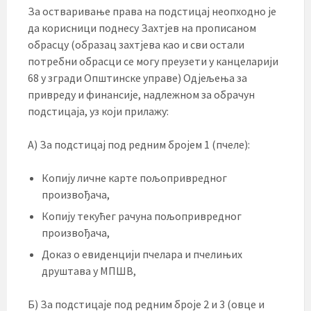
За остваривање права на подстицај неопходно је
да корисници поднесу Захтјев на прописаном
обрасцу (образац захтјева као и сви остали
потребни обрасци се могу преузети у канцеларији
68 у згради Општинске управе) Одјељења за
привреду и финансије, надлежном за обрачун
подстицаја, уз који прилажу:
А) За подстицај под редним бројем 1 (пчеле):
Копију личне карте пољопривредног
произвођача,
Копију текућег рачуна пољопривредног
произвођача,
Доказ о евиденцији пчелара и пчелињих
друштава у МПШВ,
Б) За подстицаје под редним броје 2 и 3 (овце и