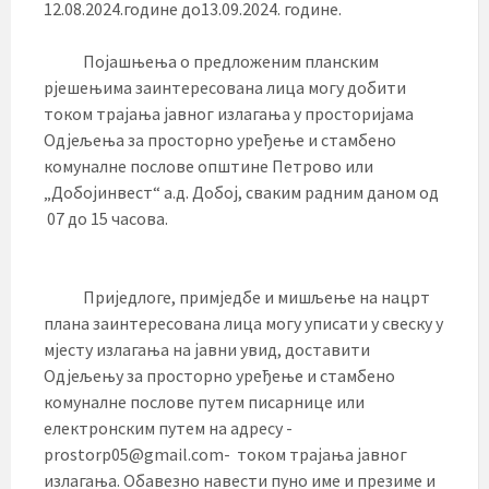
12.08.2024.године до13.09.2024. године.
Појашњења о предложеним планским
рјешењима заинтересована лица могу добити
током трајања јавног излагања у просторијама
Одјељења за просторно уређење и стамбено
комуналне послове општине Петрово или
„Добојинвест“ а.д. Добој, сваким радним даном од
07 до 15 часова.
Приједлоге, примједбе и мишљење на нацрт
плана заинтересована лица могу уписати у свеску у
мјесту излагања на јавни увид, доставити
Одјељењу за просторно уређење и стамбено
комуналне послове путем писарнице или
електронским путем на адресу -
prostorp05@gmail.com- током трајања јавног
излагања. Обавезно навести пуно име и презиме и