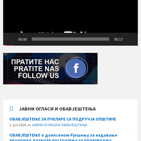
00:00
05:17
ЈАВНИ ОГЛАСИ И ОБАВЈЕШТЕЊА
ОБАВЈЕШТЕЊЕ ЗА ПЧЕЛАРЕ СА ПОДРУЧЈА ОПШТИНЕ
2. јул 2026.
in
ЈАВНИ ОГЛАСИ И ОБАВЈЕШТЕЊА
ОБАВЈЕШТЕЊЕ о донесеном Рјешењу за издавање
еколошке дозволе постројењу за производњу,