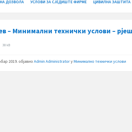
НА ДОЗВОЛА
УСЛОВИ ЗА СЈЕДИШТЕ ФИРМЕ
ЦИВИЛНА ЗАШТИТА
јев – Минимални технички услови – рје
зи
File
c
38 kB
size:
обар 2019.
објавио
Admin Administrator
у
Минимално технички услови