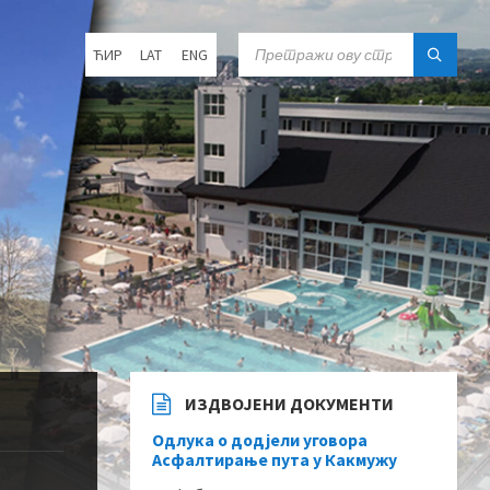
Choose
SEARCH:
ЋИР
LAT
ENG
language:
ИЗДВОЈЕНИ ДОКУМЕНТИ
Одлука о додјели уговора
Асфалтирање пута у Какмужу