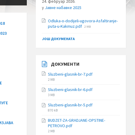
24. фебруар 2026.
у
Jавне набавке 2025
Odluka-o-dodijeli-ugovora-Asfaltiranje-
018
File
puta-u-Kakmuz.pdf
2 MB
size:
2023
ЈОШ ДОКУМЕНАТА
ДОКУМЕНТИ
Sluzbeni-glasnik-br-7.pdf
File
2 MB
Е
size:
Sluzbeni-glasnik-br-6.pdf
File
3 MB
size:
ЛУГЕ
Sluzbeni-glasnik-br-5.pdf
File
870 kB
size:
BUDZET-ZA-GRADJANE-OPSTINE-
ИЗЈАВА
PETROVO.pdf
File
2 MB