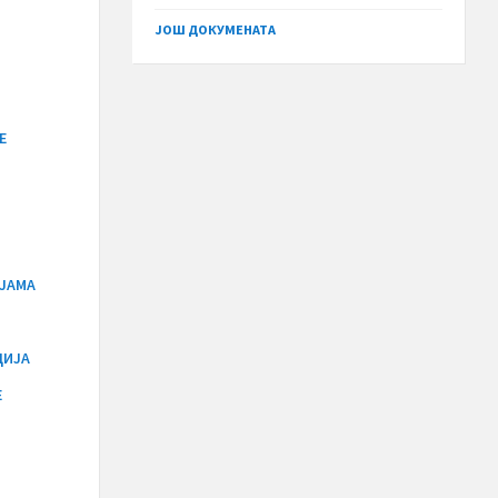
size:
ЈОШ ДОКУМЕНАТА
Е
ЈАМА
ЦИЈА
Е