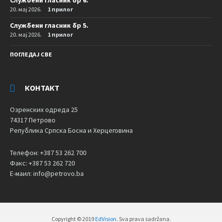
Службени гласник бр 6.
20. мај 2026.
1 прилог
Службени гласник бр 5.
20. мај 2026.
1 прилог
ПОГЛЕДАЈ СВЕ
КОНТАКТ
Озренских одреда 25
74317 Петрово
Република Српска Босна и Херцеговина
Телефон: +387 53 262 700
Факс: +387 53 262 720
Е-маил: info@petrovo.ba
Copyright © 2019
EdVision
. Sva prava sadržana.