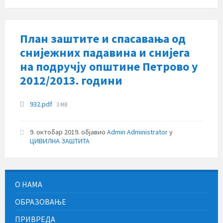
План заштите и спасавања од
снијежних падавина и снијега
на подручју општине Петрово у
2012/2013. години
Прилози
File
932.pdf
3 MB
size:
9. октобар 2019.
објавио
Admin Administrator
у
ЦИВИЛНА ЗАШТИТА
О НАМА
ОБРАЗОВАЊЕ
ПРИВРЕДА