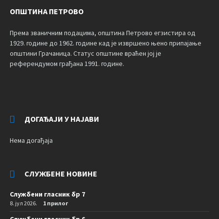
ОПШТИНА ПЕТРОВО
Према званичним подацима, општина Петрово егзистира од
1929. године до 1962. године кад је извршено њено припајање
општини Грачаница. Статус општине враћен јој је
референдумом грађана 1991. године.
ДОГАЂАЈИ У НАЈАВИ
Нема догађаја
СЛУЖБЕНЕ НОВИНЕ
Службени гласник бр 7
8. јул 2026.
1 прилог