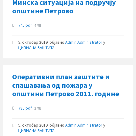
Минска ситуација на подручју
општине Петрово
Прилози
File
745.pdf
4 MB
size:
9. октобар 2019.
објавио
Admin Administrator
у
ЦИВИЛНА ЗАШТИТА
Оперативни план заштите и
спашавања од пожара у
општини Петрово 2011. године
Прилози
File
785.pdf
2 MB
size:
9. октобар 2019.
објавио
Admin Administrator
у
ЦИВИЛНА ЗАШТИТА