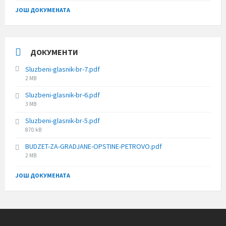
ЈОШ ДОКУМЕНАТА
ДОКУМЕНТИ
Sluzbeni-glasnik-br-7.pdf
File
2 MB
size:
Sluzbeni-glasnik-br-6.pdf
File
3 MB
size:
Sluzbeni-glasnik-br-5.pdf
File
870 kB
size:
BUDZET-ZA-GRADJANE-OPSTINE-PETROVO.pdf
File
2 MB
size:
ЈОШ ДОКУМЕНАТА