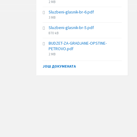
File
2 MB
size:
Sluzbeni-glasnik-br-6.pdf
File
3 MB
size:
Sluzbeni-glasnik-br-5.pdf
File
870 kB
size:
BUDZET-ZA-GRADJANE-OPSTINE-
PETROVO.pdf
File
2 MB
size:
ЈОШ ДОКУМЕНАТА