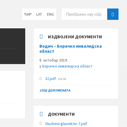
Choose
SEARCH:
ЋИР
LAT
ENG
language:
ИЗДВОЈЕНИ ДОКУМЕНТИ
Водич – Борачко инвалидска
област
8. октобар 2019.
у
Борачко инвалидска област
File
32.pdf
228 kB
size:
ЈОШ ДОКУМЕНАТА
ДОКУМЕНТИ
Sluzbeni-glasnik-br-7.pdf