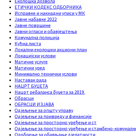
Еколошка дозвола
ЕТИЧКИ КОДЕКС ОДБОРНИКА
Исправке и накнадни уписи у МК
Јавне набавке 2022
Јавне површине
Јавни огласи и обавјештења
Комунална полиција
Кућна листа
Локални еколошки акциони план
Локацијски услови
Матичне услуге
Матични уред
Минимално технички услови
Наставак рада
НАЦРТ БУЏЕТА
Нацрт ребаланса буџета за 2019.
Обрасци
ОБРАСЦИ ИЗЈАВА
Одјељење за општу управу
Одјељење за привреду и финансије
Одјељење за просторно уређење и ст
Одјељење за просторно уређење и стамбено-комуналн
Одобрење за обављање дјелатности