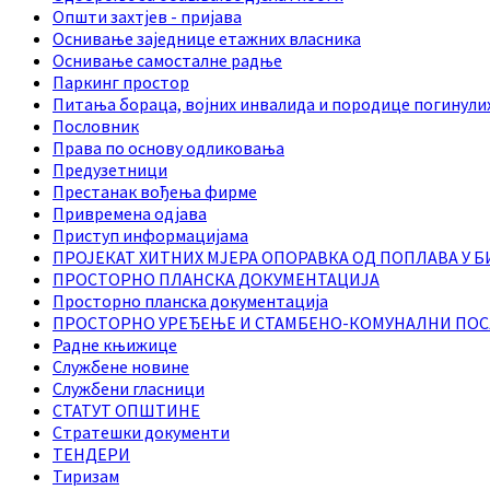
Општи захтјев - пријава
Оснивање заједнице етажних власника
Оснивање самосталне радње
Паркинг простор
Питања бораца, војних инвалида и породице погинули
Пословник
Права по основу одликовања
Предузетници
Престанак вођења фирме
Привремена одјава
Приступ информацијама
ПРОЈЕКАТ ХИТНИХ МЈЕРА ОПОРАВКА ОД ПОПЛАВА У Б
ПРОСТОРНО ПЛАНСКА ДОКУМЕНТАЦИЈА
Просторно планска документација
ПРОСТОРНО УРЕЂЕЊЕ И СТАМБЕНО-КОМУНАЛНИ ПО
Радне књижице
Службене новине
Службени гласници
СТАТУТ ОПШТИНЕ
Стратешки документи
ТЕНДЕРИ
Тиризам