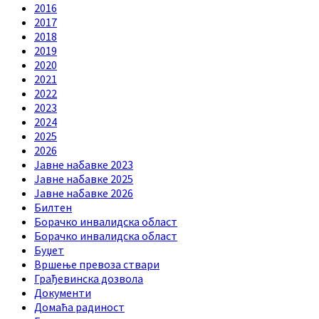
2016
2017
2018
2019
2020
2021
2022
2023
2024
2025
2026
Jавне набавке 2023
Jавне набавке 2025
Jавне набавке 2026
Билтен
Борачко инвалидска област
Борачко инвалидска област
Буџет
Вршење превоза ствари
Грађевинска дозвола
Документи
Домаћа радиност