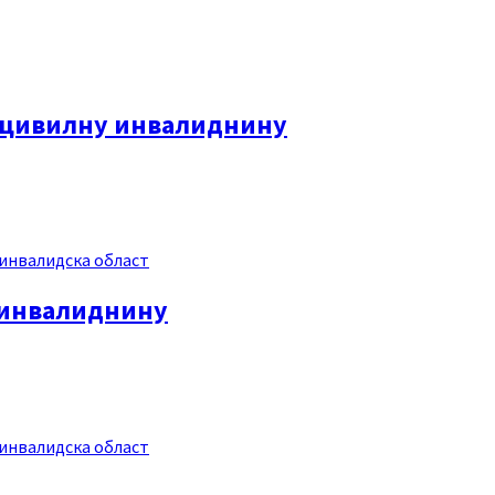
у-цивилну инвалиднину
инвалидска област
у инвалиднину
инвалидска област