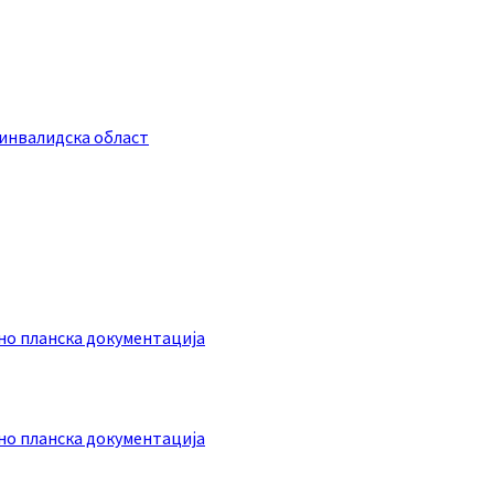
инвалидска област
о планска документација
о планска документација