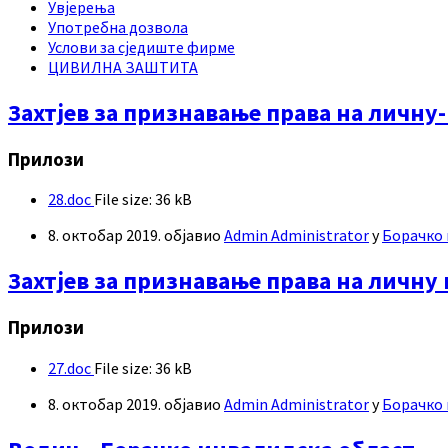
Увјерења
Употребна дозвола
Услови за сједиште фирме
ЦИВИЛНА ЗАШТИТА
Захтјев за признавање права на личн
Прилози
28.doc
File size:
36 kB
8. октобар 2019.
објавио
Admin Administrator
у
Борачко 
Захтјев за признавање права на личн
Прилози
27.doc
File size:
36 kB
8. октобар 2019.
објавио
Admin Administrator
у
Борачко 