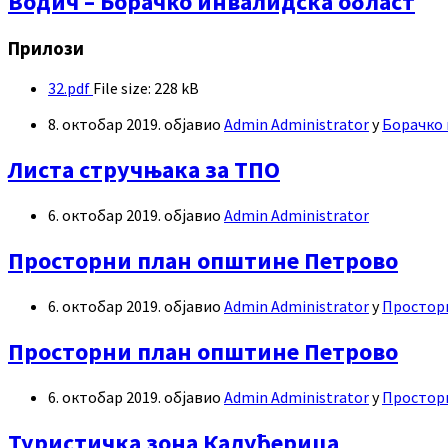
Водич – Борачко инвалидска област
Прилози
32.pdf
File size:
228 kB
8. октобар 2019.
објавио
Admin Administrator
у
Борачко 
Листа стручњака за ТПО
6. октобар 2019.
објавио
Admin Administrator
Просторни план општине Петрово
6. октобар 2019.
објавио
Admin Administrator
у
Просторн
Просторни план општине Петрово
6. октобар 2019.
објавио
Admin Administrator
у
Просторн
Туристичка зона Калуђерица