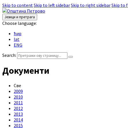
Skip to content
Skip to left sidebar
Skip to right sidebar
Skip to 
Језици и претрага
Choose language:
ћир
lat
ENG
Search:
Документи
Све
2009
2010
2011
2012
2013
2014
2015