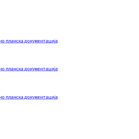
о планска документација
о планска документација
о планска документација