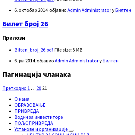
6. октобар 2014.
објавио
Admin Administrator
у
Билтен
Билет број 26
Прилози
Bilten_broj_26.pdf
File size:
5 MB
6. јул 2014.
објавио
Admin Administrator
у
Билтен
Пагинација чланака
Претходно
1
…
20
21
О нама
ОБРАЗОВАЊЕ
ПРИВРЕДА
Водич за инвеститоре
ПОЉОПРИВРЕДА
Установе и организације