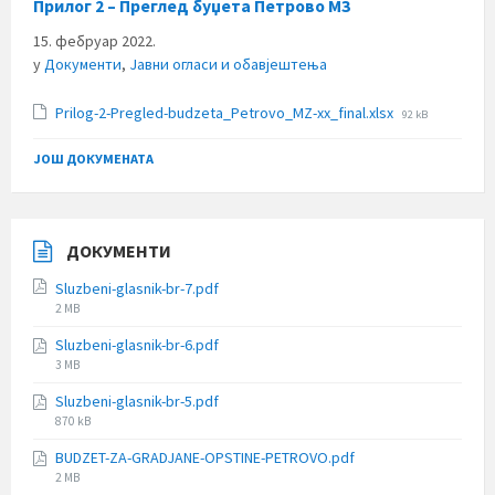
Прилог 2 – Преглед буџета Петрово МЗ
15. фебруар 2022.
у
Документи
,
Јавни огласи и обавјештења
File
Prilog-2-Pregled-budzeta_Petrovo_MZ-xx_final.xlsx
92 kB
size:
ЈОШ ДОКУМЕНАТА
ДОКУМЕНТИ
Sluzbeni-glasnik-br-7.pdf
File
2 MB
size:
Sluzbeni-glasnik-br-6.pdf
File
3 MB
size:
Sluzbeni-glasnik-br-5.pdf
File
870 kB
size:
BUDZET-ZA-GRADJANE-OPSTINE-PETROVO.pdf
File
2 MB