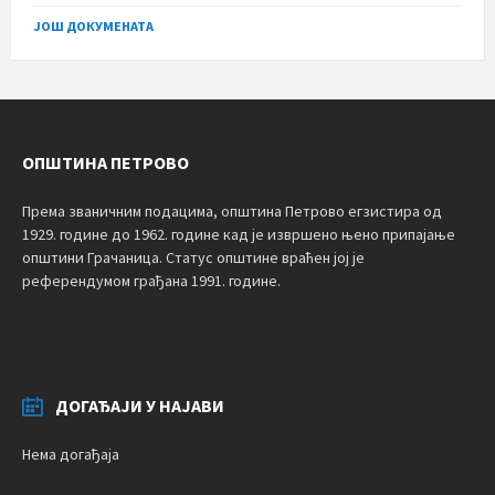
size:
ЈОШ ДОКУМЕНАТА
ОПШТИНА ПЕТРОВО
Према званичним подацима, општина Петрово егзистира од
1929. године до 1962. године кад је извршено њено припајање
општини Грачаница. Статус општине враћен јој је
референдумом грађана 1991. године.
ДОГАЂАЈИ У НАЈАВИ
Нема догађаја