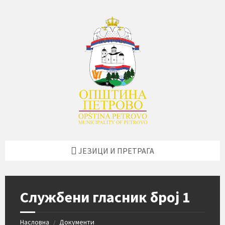
Skip
Skip
Skip
Skip
to
to
to
to
content
left
right
footer
sidebar
sidebar
ЈЕЗИЦИ И ПРЕТРАГА
Службени гласник број 1
Насловна
Документи
/