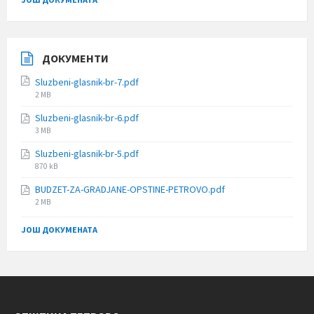
ДОКУМЕНТИ
Sluzbeni-glasnik-br-7.pdf
File
2 MB
size:
Sluzbeni-glasnik-br-6.pdf
File
3 MB
size:
Sluzbeni-glasnik-br-5.pdf
File
870 kB
size:
BUDZET-ZA-GRADJANE-OPSTINE-PETROVO.pdf
File
2 MB
size:
ЈОШ ДОКУМЕНАТА