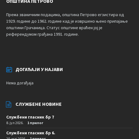
ОПШТИНА ПЕТРОВО
Према званичним подацима, општина Петрово егзистира од
1929. године до 1962. године кад је извршено њено припајање
општини Грачаница. Статус општине враћен јој је
референдумом грађана 1991. године.
ДОГАЂАЈИ У НАЈАВИ
Нема догађаја
СЛУЖБЕНЕ НОВИНЕ
Службени гласник бр 7
8. јул 2026.
1 прилог
Службени гласник бр 6.
20. мај 2026.
1 прилог