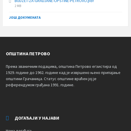
BUDZET-ZA-GRADJANE-OPSTINE-PETROVO.pdf
File
2 MB
size:
ЈОШ ДОКУМЕНАТА
ОПШТИНА ПЕТРОВО
Према званичним подацима, општина Петрово егзистира од
1929. године до 1962. године кад је извршено њено припајање
општини Грачаница. Статус општине враћен јој је
референдумом грађана 1991. године.
ДОГАЂАЈИ У НАЈАВИ
Нема догађаја