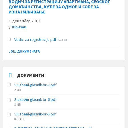
ВОДИЧ ЗА РЕГИСТРАЦИЈУ АПАРТМАНА, СЕОСКОГ
ДОМАЋИНСТВА, КУЋЕ ЗА ОДМОР И СОБЕ ЗА
ИЗНАЈМЉИВАЊЕ
5. децембар 2019.
у
Тиризам
File
Vodic-za-registraciju.pdf
603 kB
size:
ЈОШ ДОКУМЕНАТА
ДОКУМЕНТИ
Sluzbeni-glasnik-br-7.pdf
File
2 MB
size:
Sluzbeni-glasnik-br-6.pdf
File
3 MB
size:
Sluzbeni-glasnik-br-5.pdf
File
870 kB
size: