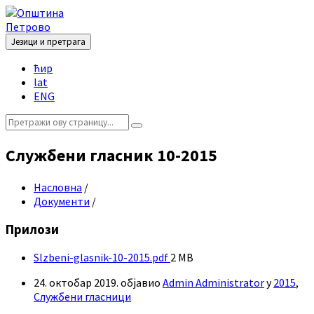
Skip
Skip
Skip
Skip
to
to
to
to
content
left
right
footer
Језици и претрага
sidebar
sidebar
Choose
ћир
language:
lat
ENG
Search:
Службени гласник 10-2015
Насловна
/
Документи
/
Прилози
File
Slzbeni-glasnik-10-2015.pdf
2 MB
size:
24. октобар 2019.
објавио
Admin Administrator
у
2015
,
Службени гласници