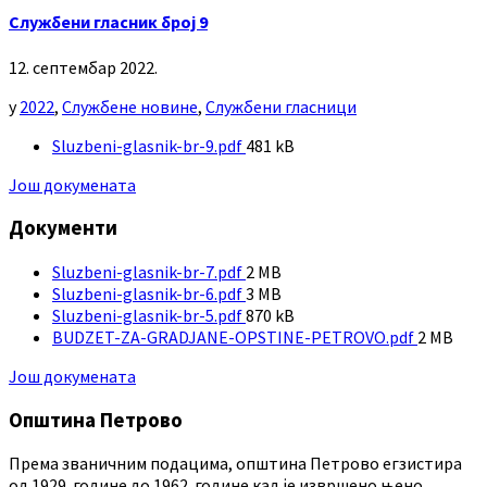
Службени гласник број 9
12. септембар 2022.
у
2022
,
Службене новине
,
Службени гласници
File
Sluzbeni-glasnik-br-9.pdf
481 kB
size:
Још докумената
Документи
File
Sluzbeni-glasnik-br-7.pdf
2 MB
size:
File
Sluzbeni-glasnik-br-6.pdf
3 MB
size:
File
Sluzbeni-glasnik-br-5.pdf
870 kB
size:
File
BUDZET-ZA-GRADJANE-OPSTINE-PETROVO.pdf
2 MB
size:
Још докумената
Општина Петрово
Према званичним подацима, општина Петрово егзистира
од 1929. године до 1962. године кад је извршено њено