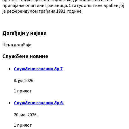
припајање општини Грачаница. Статус општине враћен јој
је референдумом грађана 1991. године.
Догађаји у најави
Нема догађаја
Службене новине
Службени гласник бр 7
8. јул 2026.
1 прилог
Службени гласник бр 6.
20. мај 2026.
1 прилог