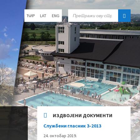
Choose
SEARCH:
ЋИР
LAT
ENG
language:
ИЗДВОЈЕНИ ДОКУМЕНТИ
Службени гласник 3-2013
24. октобар 2019.