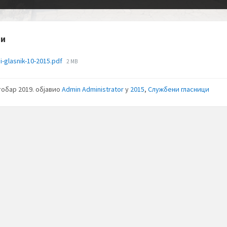
зи
File
i-glasnik-10-2015.pdf
2 MB
size:
тобар 2019.
објавио
Admin Administrator
у
2015
,
Службени гласници