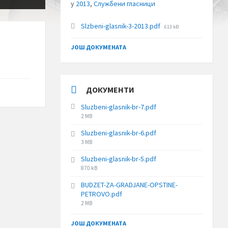
у
2013
,
Службени гласници
File
Slzbeni-glasnik-3-2013.pdf
613 kB
size:
ЈОШ ДОКУМЕНАТА
ДОКУМЕНТИ
Sluzbeni-glasnik-br-7.pdf
File
2 MB
size:
Sluzbeni-glasnik-br-6.pdf
File
3 MB
size:
Sluzbeni-glasnik-br-5.pdf
File
870 kB
size:
BUDZET-ZA-GRADJANE-OPSTINE-
PETROVO.pdf
File
2 MB
size:
ЈОШ ДОКУМЕНАТА