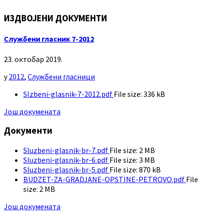
ИЗДВОЈЕНИ ДОКУМЕНТИ
Службени гласник 7-2012
23. октобар 2019.
у
2012
,
Службени гласници
Slzbeni-glasnik-7-2012.pdf
File size:
336 kB
Још докумената
Документи
Sluzbeni-glasnik-br-7.pdf
File size:
2 MB
Sluzbeni-glasnik-br-6.pdf
File size:
3 MB
Sluzbeni-glasnik-br-5.pdf
File size:
870 kB
BUDZET-ZA-GRADJANE-OPSTINE-PETROVO.pdf
File
size:
2 MB
Још докумената