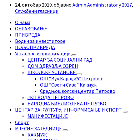
24. октобар 2019.
објавио
Admin Administrator
у
2017
,
Службени гласници
О нама
ОБРАЗОВАЊЕ
ПРИВРЕДА
Водич за инвеститоре
ПОЉОПРИВРЕДА
Установе и организације
ЦЕНТАР ЗА СОЦИЈАЛНИ РАД
ДОМ ЗДРАВЉА ОЗРЕН
ШКОЛСКЕ УСТАНОВЕ
ОШ “Вук Караџић” Петрово
ОШ “Свети Сава” Какмуж
Средњошколски центар Петрово
ЈКП ВОДА ПЕТРОВО
НАРОДНА БИБЛИОТЕКА ПЕТРОВО
ЦЕНТАР ЗА КУЛТУРУ, ИНФОРМИСАЊЕ И СПОРТ
МАНИФЕСТАЦИЈЕ
Спорт
МЈЕСНЕ ЗАЈЕДНИЦЕ
КАКМУЖ