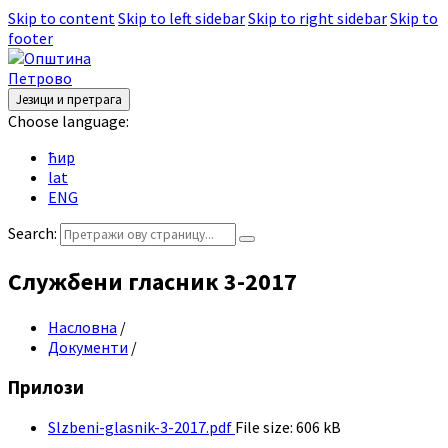
Skip to content
Skip to left sidebar
Skip to right sidebar
Skip to
footer
Језици и претрага
Choose language:
ћир
lat
ENG
Search:
Службени гласник 3-2017
Насловна
/
Документи
/
Прилози
Slzbeni-glasnik-3-2017.pdf
File size:
606 kB