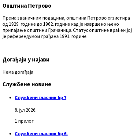
Општина Петрово
Према званичним подацима, општина Петрово егзистира
од 1929. године до 1962. године кад је извршено њено
припајање општини Грачаница. Статус општине враћен јој
је референдумом грађана 1991. године.
Догађаји у најави
Нема догађаја
Службене новине
Службени гласник бр 7
8. јул 2026.
1 прилог
Службени гласник бр 6.