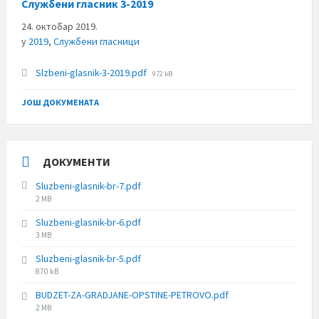
Службени гласник 3-2019
24. октобар 2019.
у
2019
,
Службени гласници
File
Slzbeni-glasnik-3-2019.pdf
972 kB
size:
ЈОШ ДОКУМЕНАТА
ДОКУМЕНТИ
Sluzbeni-glasnik-br-7.pdf
File
2 MB
size:
Sluzbeni-glasnik-br-6.pdf
File
3 MB
size:
Sluzbeni-glasnik-br-5.pdf
File
870 kB
size:
BUDZET-ZA-GRADJANE-OPSTINE-PETROVO.pdf
File
2 MB