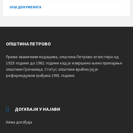
size:
ЈОШ ДОКУМЕНАТА
ОПШТИНА ПЕТРОВО
Према званичним подацима, општина Петрово егзистира од
1929. године до 1962. године кад је извршено њено припајање
општини Грачаница. Статус општине враћен јој је
референдумом грађана 1991. године.
ДОГАЂАЈИ У НАЈАВИ
Нема догађаја