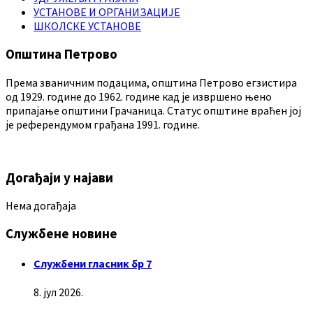
УСТАНОВЕ И ОРГАНИЗАЦИЈЕ
ШКОЛСКЕ УСТАНОВЕ
Општина Петрово
Према званичним подацима, општина Петрово егзистира
од 1929. године до 1962. године кад је извршено њено
припајање општини Грачаница. Статус општине враћен јој
је референдумом грађана 1991. године.
Догађаји у најави
Нема догађаја
Службене новине
Службени гласник бр 7
8. јул 2026.