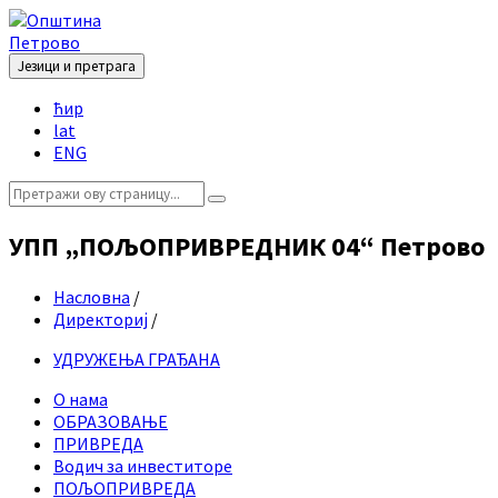
Skip
Skip
Skip
Skip
to
to
to
to
content
left
right
footer
Језици и претрага
sidebar
sidebar
Choose
ћир
language:
lat
ENG
Search:
УПП „ПОЉОПРИВРЕДНИК 04“ Петрово
Насловна
/
Директориј
/
УДРУЖЕЊА ГРАЂАНА
О нама
ОБРАЗОВАЊЕ
ПРИВРЕДА
Водич за инвеститоре
ПОЉОПРИВРЕДА