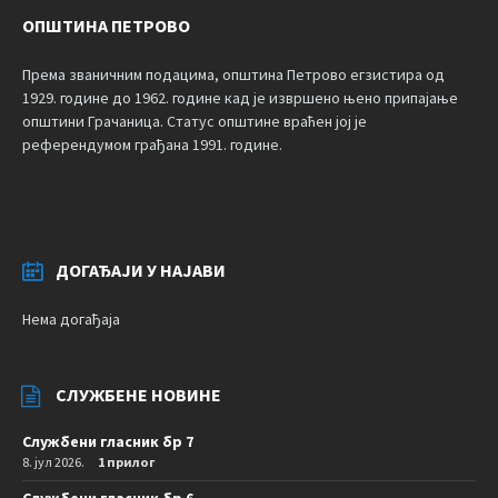
ОПШТИНА ПЕТРОВО
Према званичним подацима, општина Петрово егзистира од
1929. године до 1962. године кад је извршено њено припајање
општини Грачаница. Статус општине враћен јој је
референдумом грађана 1991. године.
ДОГАЂАЈИ У НАЈАВИ
Нема догађаја
СЛУЖБЕНЕ НОВИНЕ
Службени гласник бр 7
8. јул 2026.
1 прилог