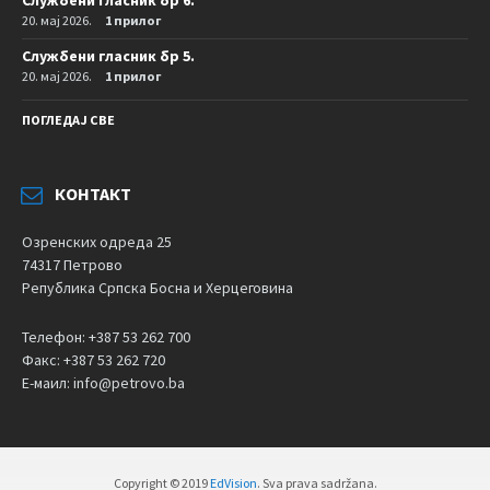
Службени гласник бр 6.
20. мај 2026.
1 прилог
Службени гласник бр 5.
20. мај 2026.
1 прилог
ПОГЛЕДАЈ СВЕ
КОНТАКТ
Озренских одреда 25
74317 Петрово
Република Српска Босна и Херцеговина
Телефон: +387 53 262 700
Факс: +387 53 262 720
Е-маил: info@petrovo.ba
Copyright © 2019
EdVision
. Sva prava sadržana.