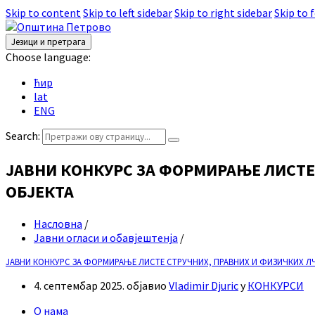
Skip to content
Skip to left sidebar
Skip to right sidebar
Skip to 
Језици и претрага
Choose language:
ћир
lat
ENG
Search:
ЈАВНИ КОНКУРС ЗА ФОРМИРАЊЕ ЛИСТЕ
ОБЈЕКТА
Насловна
/
Јавни огласи и обавјештенја
/
ЈАВНИ КОНКУРС ЗА ФОРМИРАЊЕ ЛИСТЕ СТРУЧНИХ, ПРАВНИХ И ФИЗИЧКИХ Л
4. септембар 2025.
објавио
Vladimir Djuric
у
КОНКУРСИ
О нама