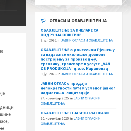
ОГЛАСИ И ОБАВЈЕШТЕНЈА
ОБАВЈЕШТЕЊЕ ЗА ПЧЕЛАРЕ СА
ПОДРУЧЈА ОПШТИНЕ
2. јул 2026.
in
ЈАВНИ ОГЛАСИ И ОБАВЈЕШТЕЊА
ОБАВЈЕШТЕЊЕ о донесеном Рјешењу
не
за издавање еколошке дозволе
постројењу за производњу,
трговину, транспорт и услуге „VAN
OS PRODUKCIJA“ д.о.о. Карановац
9. јун 2026.
in
ЈАВНИ ОГЛАСИ И ОБАВЈЕШТЕЊА
ЈАВНИ ОГЛАС о продаји
непокретности путем усменог јавног
ије
надметања- лицитације
27. новембар 2025.
in
ЈАВНИ ОГЛАСИ И
ОБАВЈЕШТЕЊА
једници
ОБАВЈЕШТЕЊЕ О ЈАВНОЈ РАСПРАВИ
ршине
20. новембар 2025.
in
ЈАВНИ ОГЛАСИ И
ласе,
ОБАВЈЕШТЕЊА
не