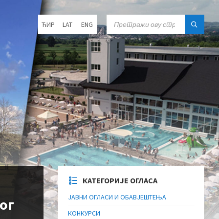
Choose
SEARCH:
ЋИР
LAT
ENG
language:
КАТЕГОРИЈЕ ОГЛАСА
ЈАВНИ ОГЛАСИ И ОБАВЈЕШТЕЊА
ог
КОНКУРСИ