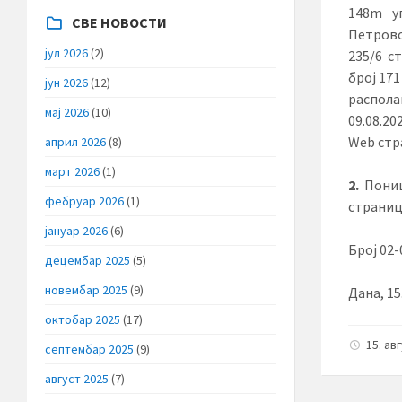
148m
у
СВЕ НОВОСТИ
Петрово
јул 2026
(2)
235/6 с
број 17
јун 2026
(12)
распола
мај 2026
(10)
09.08.20
Web стр
април 2026
(8)
март 2026
(1)
2
.
Поништ
фебруар 2026
(1)
страниц
јануар 2026
(6)
Број
децембар 2025
(5)
новембар 2025
(9)
Дана,
октобар 2025
(17)
15. ав
септембар 2025
(9)
август 2025
(7)