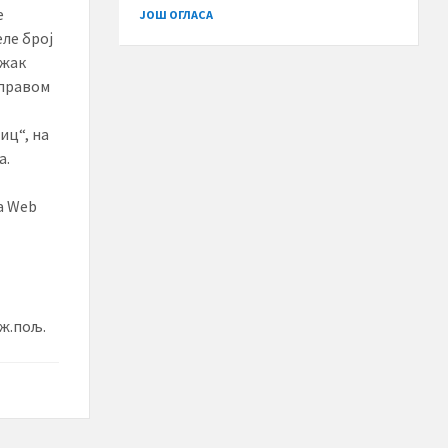
е
ЈОШ ОГЛАСА
еле број
ожак
 правом
иц“, на
а.
а Web
.пољ.