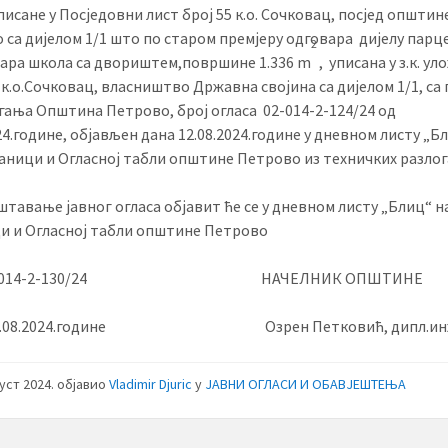
писане у Посједовни лист број 55 к.о. Сочковац, посјед општин
 са дијелом 1/1 што по старом премјеру одговара дијелу парц
2
тара школа са двориштем,површине 1.336 m
, уписана у з.к. ул
1 к.о.Сочковац, власништво Државна својина са дијелом 1/1, са
гања Општина Петрово, број огласа 02-014-2-124/24 од
24.године, објављен дана 12.08.2024.године у дневном листу „Бл
аници и Огласној табли општине Петрово из техничких разлог
авање јавног огласа објавит ће се у дневном листу „Блиц“ н
и и Огласној табли општине Петрово
 02-014-2-130/24 НАЧЕЛНИК ОПШТИНЕ
 15.08.2024.године Озрен Петковић, дипл.инж
густ 2024.
објавио
Vladimir Djuric
у
ЈАВНИ ОГЛАСИ И ОБАВЈЕШТЕЊА