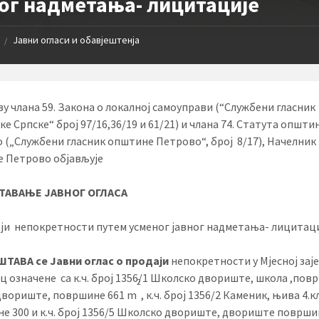
ног надметања- лицитације
Јавни огласи и обавјештенја
/
ву члана 59. Закона о локалној самоуправи (“Службени гласник
е Српске“ број 97/16,36/19 и 61/21) и члана 74. Статута општи
 („Службени гласник општине Петрово“, број 8/17), Начелник
 Петрово објављује
АВАЊЕ ЈАВНОГ ОГЛАСА
ји непокретности путем усменог јавног надметања- лицитац
ТАВА се Јавни оглас о продаји
непокретности у Мјесној за
ц означене са к.ч. број 1356/1 Школско двориште, школа ,пов
2
 двориште, површине 661 m
, к.ч. број 1356/2 Каменик, њива 4.к
е 300 и к.ч. број 1356/5 Школско двориште, двориште површи