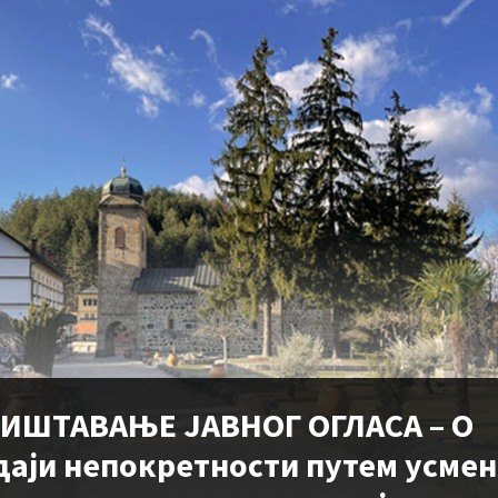
ИШТАВАЊЕ ЈАВНОГ ОГЛАСА – О
даји непокретности путем усмен