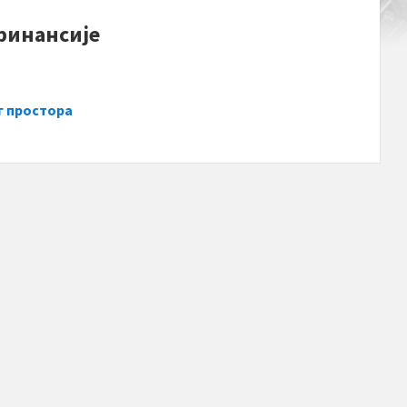
финансије
г простора