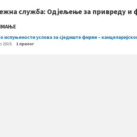
ежна служба: Одјељење за привреду и 
ИМАЊЕ
 о испуњености услова за сједиште фирме – канцеларијско
р 2019.
1 прилог