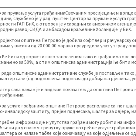
 за пружање услуга грађанимаСвечаним пресијецањем врпце а
године, службено је у рад пуштен Центар за пружање услуга гр
рности ГАП БиХ, а отворен је у сарадњи са америчком агенциј
родни развој СИДА и амбасадом краљевине Холандије у БиХ.
ројектом општина Петрово је добила софтвер и рачунарску опр
вима у висини од 20.000,00 марака преуредила улаз у зграду оп
 ће бити од користи како запосленим тако и грађанима ове ло
 смањено за 50%, а с тим општинска администрација ће бити м
 рада општинске административне службе је постављен тако д
шалтер сале (од подношења поднеска до добијања рјешења, у
лтер сала важан је и видљив показатељ да општина Петрово 
 грађанима.
 за услуге грађанима општине Петрово располаже са пет шалте
о-инвалидску заштиту, пријем поднесака, шалтер за овјере, 
требне информације и упутства грађани могу добити на инфо 
бљени да у сваком тренутку пруже потребне услуге грађаним
шалтера се налазе табле које означавају на које одјељење се о