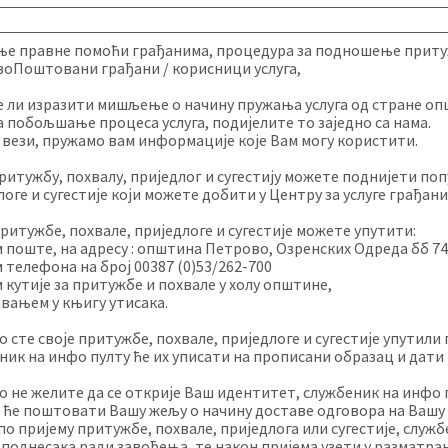
е правне помоћи грађанима, процедура за подношење притужб
оПоштовани грађани / корисници услуга,
 ли изразити мишљење о начину пружања услуга од стране опш
за побољшање процеса услуга, подијелите то заједно са нама.
у вези, пружамо вам информације које Вам могу користити.
ритужбу, похвалу, приједлог и сугестију можете поднијети п
логе и сугестије који можете добити у Центру за услуге грађани
притужбе, похвале, приједлоге и сугестије можете упутити:
м поште, на адресу : општина Петрово, Озренских Одреда бб 7
м телефона на број 00387 (0)53/262-700
м кутије за притужбе и похвале у холу општине,
ивањем у књигу утисака.
о сте своје притужбе, похвале, приједлоге и сугестије упутили
ник на инфо пулту ће их уписати на прописани образац и дати
о не желите да се открије Ваш идентитет, службеник на инфо 
 ће поштовати Вашу жељу о начину доставе одговора на Вашу п
по пријему притужбе, похвале, приједлога или сугестије, служ
 поднесака ради завођења, те након пријема узети у разматра