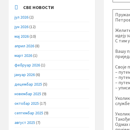
СВЕ НОВОСТИ
Пружањ
јул 2026
(2)
Петров
јун 2026
(12)
Желите
идеју 
мај 2026
(10)
С тим 
април 2026
(8)
Вашу п
март 2026
(1)
пријед
фебруар 2026
(1)
Своје 
– путе
јануар 2026
(6)
– путе
– путе
децембар 2025
(5)
– упис
новембар 2025
(9)
Уколик
службе
октобар 2025
(17)
септембар 2025
(9)
Уколик
Такође
август 2025
(7)
Одмах 
пријем