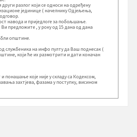
 други разлог који се односи на одређену
изационе јединице ( начелнику Одјељења,
 одговор.
ост навода и приједлоге за побољшање.
 Ви предложите , у року од 15 дана од дана
табли општине.
д службеника на инфо пулту да Ваш поднесак (
општине, који ће их размотрити и дати коначан
и понашање које није у складу са Кодексом,
шавања захтјева, фазама у поступку, висином