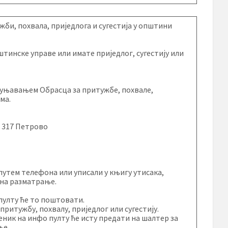
и, похвала, приједлога и сугестија у општини
тинске управе или имате приједлог, сугестију или
опуњавањем Обрасца за притужбе, похвале,
ма.
4 317 Петрово
 путем телефона или уписали у књигу утисака,
 на разматрање.
пулту ће то поштовати.
ритужбу, похвалу, приједлог или сугестију.
беник на инфо пулту ће исту предати на шалтер за
ње.