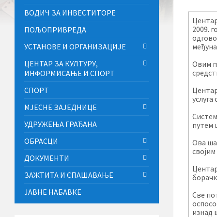
ВОДИЧ ЗА ИНВЕСТИТОРЕ
Центар
2009. 
ПОЉОПРИВРЕДА
одгово
УСТАНОВЕ И ОРГАНИЗАЦИЈЕ
међуна
ЦЕНТАР ЗА КУЛТУРУ,
Овим п
средст
ИНФОРМИСАЊЕ И СПОРТ
СПОРТ
Центар
услуга
МЈЕСНЕ ЗАЈЕДНИЦЕ
Систем
УДРУЖЕЊА ГРАЂАНА
путем 
ОБРАСЦИ
Ова ша
својим
ДОКУМЕНТИ
Центар
ЗАЖТИТА И СПАШАВАЊЕ
борачк
ЈАВНЕ НАБАВКЕ
Све по
оспосо
изнад 