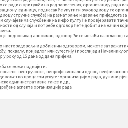
о се ради о притужби на рад запослених, организацију рада или
зациону јединицу, поднесак ће упутити руководиоцу те орган
диоцу стручне службе) на разматрање и давање приједлога за
им случајевима службеник на инфо пулту ће провјеравати тачн
сности од случаја и потребе одговор ћете добити на начин који
шења.
о је подносилац анониман, одговор ће се истаћи на огласној 
о нисте задовољни добијеним одговором, можете затражити о
бу, похвалу, приједлог или сугестију ) прослиједи Начелнику 
р у року од 15 дана од дана пријема.
ба се може поднијети :
запослене: нестручност, непрофесионални однос, неефикасност 
адовољство процесом услуге : организацијом рада, дужини рје
ске административне таксе и др.,
одређене аспекте организације рада.