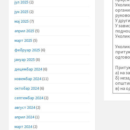
јул 2025
(2)
Уколик
органи
јун 2025
(2)
руково
У друг
мај 2025
(7)
У зави
подно
април 2025
(5)
Уколик
март 2025
(5)
Уколик
фебруар 2025
(6)
притуж
одгово
јануар 2025
(8)
Притуж
децембар 2024
(6)
а) на 
б) нез
новембар 2024
(11)
општин
в) на 
октобар 2024
(6)
септембар 2024
(2)
август 2024
(2)
април 2024
(1)
март 2024
(2)