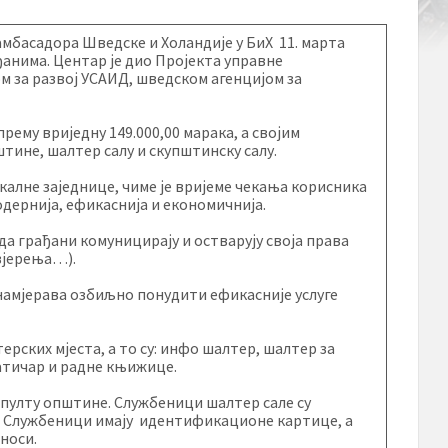
мбасадора Шведске и Холандије у БиХ 11. марта
ађанима. Центар је дио Пројекта управне
ом за развој УСАИД, шведском агенцијом за
ему вриједну 149.000,00 марака, а својим
штине, шалтер салу и скупштинску салу.
калне заједнице, чиме је вријеме чекања корисника
одернија, ефикаснија и економичнија.
а грађани комуницирају и остварују своја права
вјерења…).
намјерава озбиљно понудити ефикасније услуге
рских мјеста, а то су: инфо шалтер, шалтер за
матичар и радне књижице.
пулту општине. Службеници шалтер сале су
а. Службеници имају идентификационе картице, а
дноси.